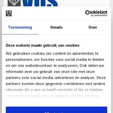
map
Veensesteeg 8, 4264 KG Veen
Toestemming
Details
Over
phone_enabled
+31 416 75 02 55
mail
info@vosproducts.nl
Deze website maakt gebruik van cookies
We gebruiken cookies om content en advertenties te
personaliseren, om functies voor social media te bieden
check_circle
Dé bouwmarkt van Altena
en om ons websiteverkeer te analyseren. Ook delen we
check_circle
Direct uit grote voorraad geleverd met eigen transport
informatie over uw gebruik van onze site met onze
check_circle
Levering in NL en BE
partners voor social media, adverteren en analyse. Deze
partners kunnen deze gegevens combineren met andere
ASSORTIMENT
KENNIS EN HULP
informatie die u aan ze heeft verstrekt of die ze hebben
Hemelwaterafvoer
Klantenservice
verzameld op basis van uw gebruik van hun services.
Drukleiding
Kennisbank
Riolering
Veelgestelde vragen
Beregening
Tuin en Terras