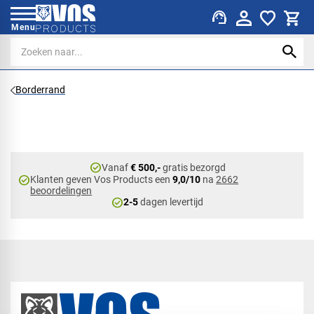
support_agent
Menu
Borderrand
check_circle
Vanaf
€ 500,-
gratis bezorgd
check_circle
Klanten geven Vos Products een
9,0/10
na
2662
beoordelingen
check_circle
2-5
dagen levertijd