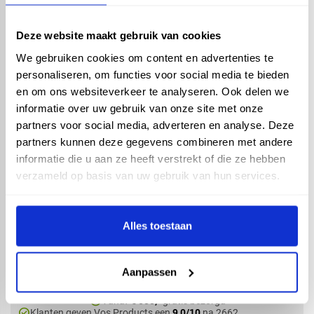
Deze website maakt gebruik van cookies
RedFox® dakgoot
We gebruiken cookies om content en advertenties te
verbindingsstuk met
rubber 125mm - RAL
personaliseren, om functies voor social media te bieden
7024
en om ons websiteverkeer te analyseren. Ook delen we
informatie over uw gebruik van onze site met onze
partners voor social media, adverteren en analyse. Deze
partners kunnen deze gegevens combineren met andere
informatie die u aan ze heeft verstrekt of die ze hebben
verzameld op basis van uw gebruik van hun services.
RedFox® dakgoot
verbindingsstuk met
rubber 125mm - Zink
Alles toestaan
Aanpassen
check_circle
Vanaf
€ 500,-
gratis bezorgd
check_circle
Klanten geven Vos Products een
9,0/10
na
2662