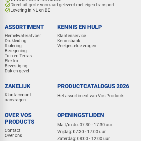
check_circle
Direct uit grote voorraad geleverd met eigen transport
check_circle
Levering in NL en BE
ASSORTIMENT
KENNIS EN HULP
Hemelwaterafvoer
Klantenservice
Drukleiding
Kennisbank
Riolering
Veelgestelde vragen
Beregening
Tuin en Terras
Elektra
Bevestiging
Dak en gevel
ZAKELIJK
PRODUCTCATALOGUS 2026
Klantaccount
Het assortiment van Vos Products
aanvragen
OVER VOS
OPENINGSTIJDEN
PRODUCTS
Ma t/m do: 07:30 - 17:30 uur
Contact
​Vrijdag: 07:30 - 17:00 uur
Over ons
​Zaterdag: 08:00 - 12:00 uur