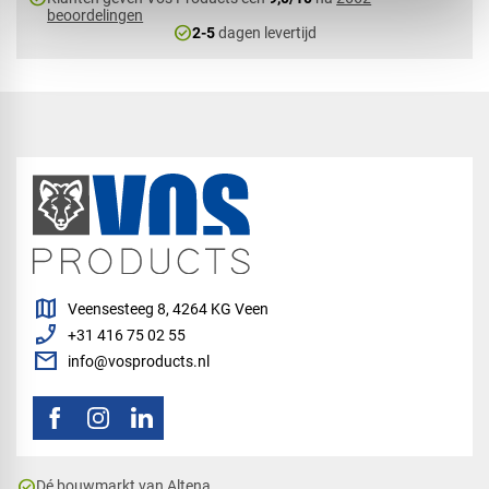
beoordelingen
check_circle
2-5
dagen levertijd
map
Veensesteeg 8, 4264 KG Veen
phone_enabled
+31 416 75 02 55
mail
info@vosproducts.nl
check_circle
Dé bouwmarkt van Altena