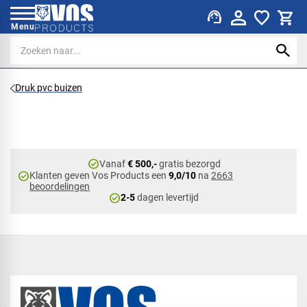
support_agent
Menu
Druk pvc buizen
check_circle
Vanaf
€ 500,-
gratis bezorgd
check_circle
Klanten geven Vos Products een
9,0/10
na
2663
beoordelingen
check_circle
2-5
dagen levertijd