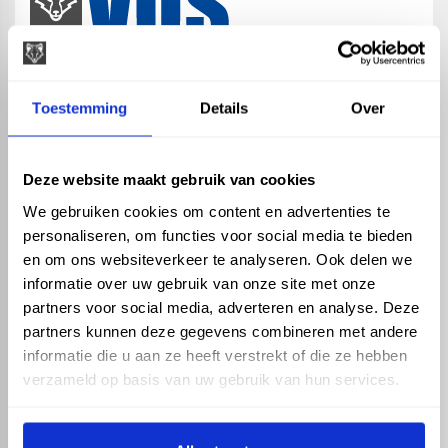
map
Veensesteeg 8, 4264 KG Veen
Toestemming
Details
Over
phone_enabled
+31 416 75 02 55
mail
info@vosproducts.nl
Deze website maakt gebruik van cookies
We gebruiken cookies om content en advertenties te
personaliseren, om functies voor social media te bieden
check_circle
Dé bouwmarkt van Altena
en om ons websiteverkeer te analyseren. Ook delen we
check_circle
Direct uit grote voorraad geleverd met eigen transport
informatie over uw gebruik van onze site met onze
check_circle
Levering in NL en BE
partners voor social media, adverteren en analyse. Deze
partners kunnen deze gegevens combineren met andere
ASSORTIMENT
KENNIS EN HULP
informatie die u aan ze heeft verstrekt of die ze hebben
Hemelwaterafvoer
Klantenservice
verzameld op basis van uw gebruik van hun services.
Drukleiding
Kennisbank
Riolering
Veelgestelde vragen
Beregening
Tuin en Terras