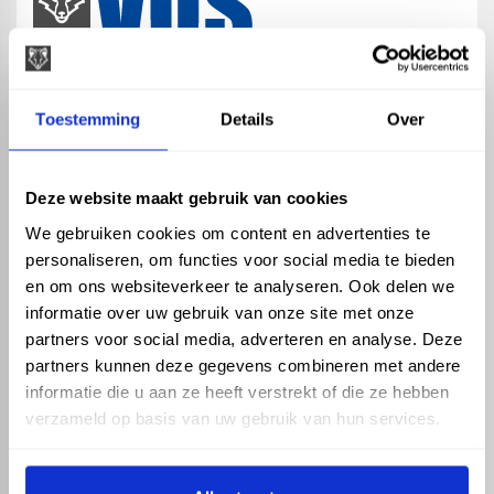
map
Veensesteeg 8, 4264 KG Veen
Toestemming
Details
Over
phone_enabled
+31 416 75 02 55
mail
info@vosproducts.nl
Deze website maakt gebruik van cookies
We gebruiken cookies om content en advertenties te
personaliseren, om functies voor social media te bieden
check_circle
Dé bouwmarkt van Altena
en om ons websiteverkeer te analyseren. Ook delen we
check_circle
Direct uit grote voorraad geleverd met eigen transport
informatie over uw gebruik van onze site met onze
check_circle
Levering in NL en BE
partners voor social media, adverteren en analyse. Deze
partners kunnen deze gegevens combineren met andere
ASSORTIMENT
KENNIS EN HULP
informatie die u aan ze heeft verstrekt of die ze hebben
Hemelwaterafvoer
Klantenservice
verzameld op basis van uw gebruik van hun services.
Drukleiding
Kennisbank
Riolering
Veelgestelde vragen
Beregening
Tuin en Terras