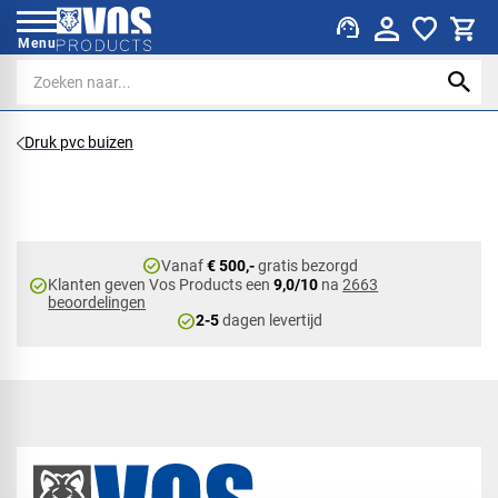
support_agent
Menu
Druk pvc buizen
check_circle
Vanaf
€ 500,-
gratis bezorgd
check_circle
Klanten geven Vos Products een
9,0/10
na
2663
beoordelingen
check_circle
2-5
dagen levertijd