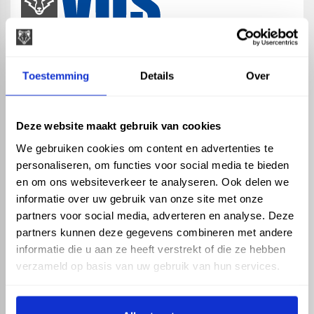
map
Veensesteeg 8, 4264 KG Veen
Toestemming
Details
Over
phone_enabled
+31 416 75 02 55
mail
info@vosproducts.nl
Deze website maakt gebruik van cookies
We gebruiken cookies om content en advertenties te
personaliseren, om functies voor social media te bieden
check_circle
Dé bouwmarkt van Altena
en om ons websiteverkeer te analyseren. Ook delen we
check_circle
Direct uit grote voorraad geleverd met eigen transport
informatie over uw gebruik van onze site met onze
check_circle
Levering in NL en BE
partners voor social media, adverteren en analyse. Deze
partners kunnen deze gegevens combineren met andere
ASSORTIMENT
KENNIS EN HULP
informatie die u aan ze heeft verstrekt of die ze hebben
Hemelwaterafvoer
Klantenservice
verzameld op basis van uw gebruik van hun services.
Drukleiding
Kennisbank
Riolering
Veelgestelde vragen
Beregening
Tuin en Terras