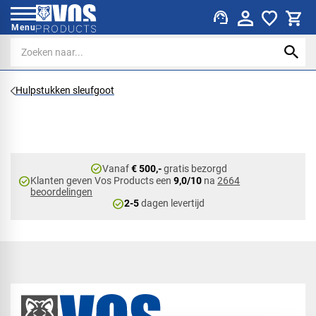
support_agent
Menu
Hulpstukken sleufgoot
check_circle
Vanaf
€ 500,-
gratis bezorgd
check_circle
Klanten geven Vos Products een
9,0/10
na
2664
beoordelingen
check_circle
2-5
dagen levertijd