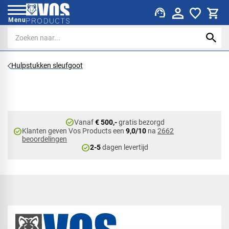
support_agent
Menu
Hulpstukken sleufgoot
check_circle
Vanaf
€ 500,-
gratis bezorgd
check_circle
Klanten geven Vos Products een
9,0/10
na
2662
beoordelingen
check_circle
2-5
dagen levertijd