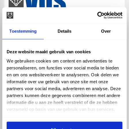
map
Veensesteeg 8, 4264 KG Veen
Toestemming
Details
Over
phone_enabled
+31 416 75 02 55
mail
info@vosproducts.nl
Deze website maakt gebruik van cookies
We gebruiken cookies om content en advertenties te
personaliseren, om functies voor social media te bieden
check_circle
Dé bouwmarkt van Altena
en om ons websiteverkeer te analyseren. Ook delen we
check_circle
Direct uit grote voorraad geleverd met eigen transport
informatie over uw gebruik van onze site met onze
check_circle
Levering in NL en BE
partners voor social media, adverteren en analyse. Deze
partners kunnen deze gegevens combineren met andere
ASSORTIMENT
KENNIS EN HULP
informatie die u aan ze heeft verstrekt of die ze hebben
Hemelwaterafvoer
Klantenservice
verzameld op basis van uw gebruik van hun services.
Drukleiding
Kennisbank
Riolering
Veelgestelde vragen
Beregening
Tuin en Terras