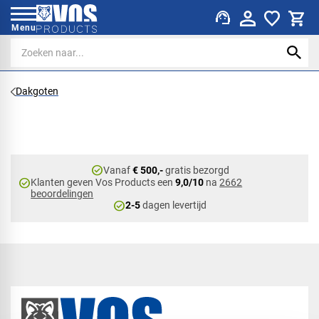
support_agent
Menu
Dakgoten
check_circle
Vanaf
€ 500,-
gratis bezorgd
check_circle
Klanten geven Vos Products een
9,0/10
na
2662
beoordelingen
check_circle
2-5
dagen levertijd