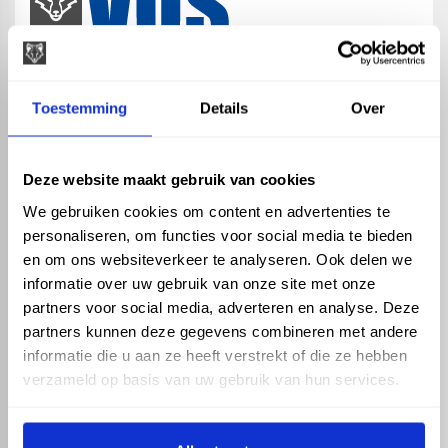
map
Veensesteeg 8, 4264 KG Veen
Toestemming
Details
Over
phone_enabled
+31 416 75 02 55
mail
info@vosproducts.nl
Deze website maakt gebruik van cookies
We gebruiken cookies om content en advertenties te
personaliseren, om functies voor social media te bieden
check_circle
Dé bouwmarkt van Altena
en om ons websiteverkeer te analyseren. Ook delen we
check_circle
Direct uit grote voorraad geleverd met eigen transport
informatie over uw gebruik van onze site met onze
check_circle
Levering in NL en BE
partners voor social media, adverteren en analyse. Deze
partners kunnen deze gegevens combineren met andere
ASSORTIMENT
KENNIS EN HULP
informatie die u aan ze heeft verstrekt of die ze hebben
Hemelwaterafvoer
Klantenservice
verzameld op basis van uw gebruik van hun services.
Drukleiding
Kennisbank
Riolering
Veelgestelde vragen
Beregening
Tuin en Terras