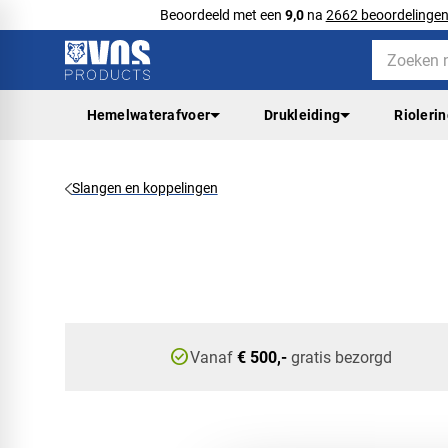
Beoordeeld met een
9,0
na
2662 beoordelinge
Hemelwaterafvoer
Drukleiding
Rioleri
Slangen en koppelingen
check_circle
Vanaf
€ 500,-
gratis bezorgd