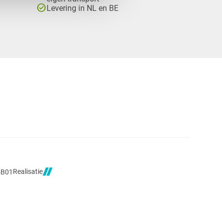
check_circle
Levering in NL en BE
Realisatie
5B01