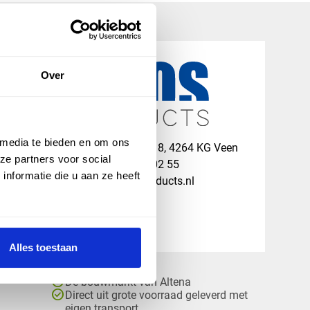
Over
 media te bieden en om ons
map
Veensesteeg 8, 4264 KG Veen
ze partners voor social
phone_enabled
+31 416 75 02 55
nformatie die u aan ze heeft
mail
info@vosproducts.nl
Alles toestaan
check_circle
Dé bouwmarkt van Altena
check_circle
Direct uit grote voorraad geleverd met
eigen transport