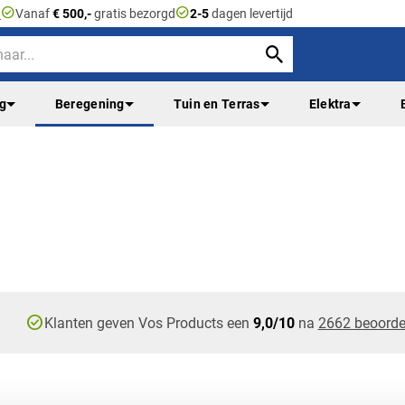
check_circle
check_circle
n
Vanaf
€ 500,-
gratis bezorgd
2-5
dagen levertijd
ng
Beregening
Tuin en Terras
Elektra
check_circle
Klanten geven Vos Products een
9,0/10
na
2662 beoorde