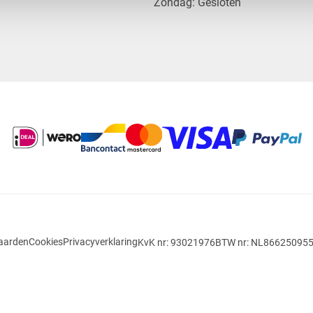
​Zondag: Gesloten
aarden
Cookies
Privacyverklaring
KvK nr: 93021976
BTW nr: NL86625095