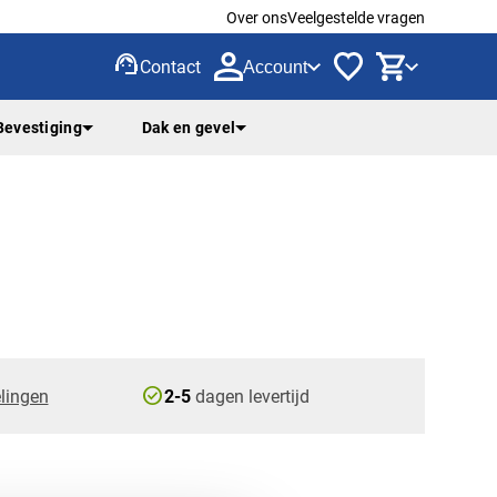
Over ons
Veelgestelde vragen
support_agent
Contact
Account
Bevestiging
Dak en gevel
check_circle
lingen
2-5
dagen levertijd