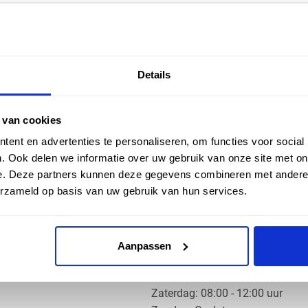
EN HULP
ZAKELIJK
Details
ice
Klantaccount aanvragen
k
e vragen
 van cookies
ent en advertenties te personaliseren, om functies voor social
. Ook delen we informatie over uw gebruik van onze site met on
e. Deze partners kunnen deze gegevens combineren met andere i
erzameld op basis van uw gebruik van hun services.
OS PRODUCTS
OPENINGSTIJDEN
Aanpassen
Ma t/m do: 07:30 - 17:30 uur
​Vrijdag: 07:30 - 17:00 uur
​Zaterdag: 08:00 - 12:00 uur