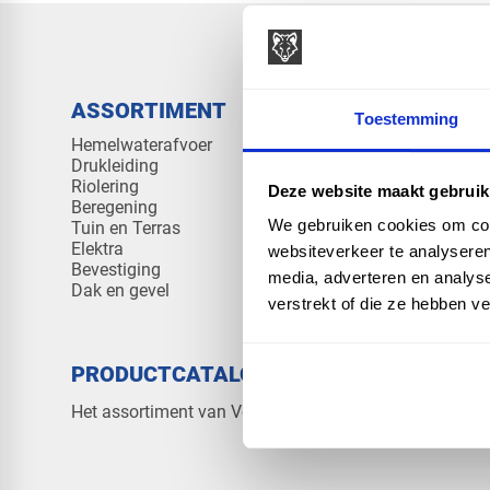
ASSORTIMENT
KENNIS 
Toestemming
Hemelwaterafvoer
Klantenserv
Drukleiding
Kennisban
Riolering
Veelgesteld
Deze website maakt gebruik
Beregening
We gebruiken cookies om cont
Tuin en Terras
Elektra
websiteverkeer te analyseren
Bevestiging
media, adverteren en analys
Dak en gevel
verstrekt of die ze hebben v
PRODUCTCATALOGUS 2026
OVER V
Contact
Het assortiment van Vos Products
Over ons