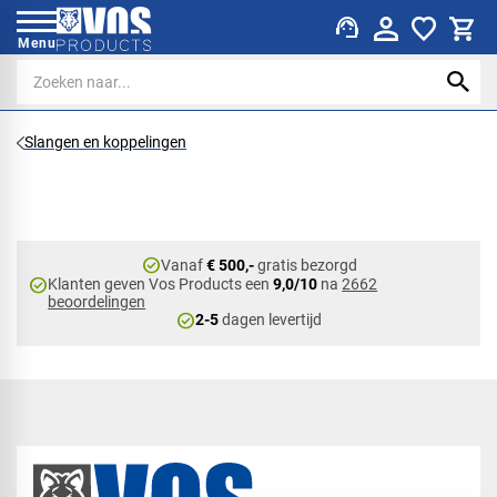
support_agent
Menu
Slangen en koppelingen
check_circle
Vanaf
€ 500,-
gratis bezorgd
check_circle
Klanten geven Vos Products een
9,0/10
na
2662
beoordelingen
check_circle
2-5
dagen levertijd