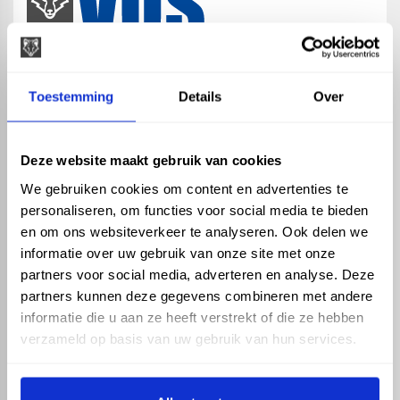
map
Veensesteeg 8, 4264 KG Veen
Toestemming
Details
Over
phone_enabled
+31 416 75 02 55
mail
info@vosproducts.nl
Deze website maakt gebruik van cookies
We gebruiken cookies om content en advertenties te
personaliseren, om functies voor social media te bieden
check_circle
Dé bouwmarkt van Altena
en om ons websiteverkeer te analyseren. Ook delen we
check_circle
Direct uit grote voorraad geleverd met eigen transport
informatie over uw gebruik van onze site met onze
check_circle
Levering in NL en BE
partners voor social media, adverteren en analyse. Deze
partners kunnen deze gegevens combineren met andere
ASSORTIMENT
KENNIS EN HULP
informatie die u aan ze heeft verstrekt of die ze hebben
Hemelwaterafvoer
Klantenservice
verzameld op basis van uw gebruik van hun services.
Drukleiding
Kennisbank
Riolering
Veelgestelde vragen
Beregening
Tuin en Terras