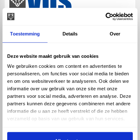
map
Veensesteeg 8, 4264 KG Veen
Toestemming
Details
Over
phone_enabled
+31 416 75 02 55
mail
info@vosproducts.nl
Deze website maakt gebruik van cookies
We gebruiken cookies om content en advertenties te
personaliseren, om functies voor social media te bieden
check_circle
Dé bouwmarkt van Altena
en om ons websiteverkeer te analyseren. Ook delen we
check_circle
Direct uit grote voorraad geleverd met eigen transport
informatie over uw gebruik van onze site met onze
check_circle
Levering in NL en BE
partners voor social media, adverteren en analyse. Deze
partners kunnen deze gegevens combineren met andere
ASSORTIMENT
KENNIS EN HULP
informatie die u aan ze heeft verstrekt of die ze hebben
Hemelwaterafvoer
Klantenservice
verzameld op basis van uw gebruik van hun services.
Drukleiding
Kennisbank
Riolering
Veelgestelde vragen
Beregening
Tuin en Terras