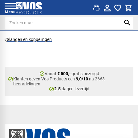
support_agent
Menu
Slangen en koppelingen
check_circle
Vanaf
€ 500,-
gratis bezorgd
check_circle
Klanten geven Vos Products een
9,0/10
na
2663
beoordelingen
check_circle
2-5
dagen levertijd