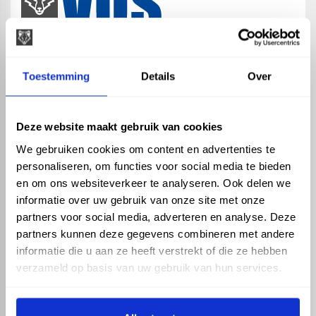
map
Veensesteeg 8, 4264 KG Veen
Toestemming
Details
Over
phone_enabled
+31 416 75 02 55
mail
info@vosproducts.nl
Deze website maakt gebruik van cookies
We gebruiken cookies om content en advertenties te
personaliseren, om functies voor social media te bieden
check_circle
Dé bouwmarkt van Altena
en om ons websiteverkeer te analyseren. Ook delen we
check_circle
Direct uit grote voorraad geleverd met eigen transport
informatie over uw gebruik van onze site met onze
check_circle
Levering in NL en BE
partners voor social media, adverteren en analyse. Deze
partners kunnen deze gegevens combineren met andere
ASSORTIMENT
KENNIS EN HULP
informatie die u aan ze heeft verstrekt of die ze hebben
Hemelwaterafvoer
Klantenservice
verzameld op basis van uw gebruik van hun services.
Drukleiding
Kennisbank
Riolering
Veelgestelde vragen
Beregening
Tuin en Terras