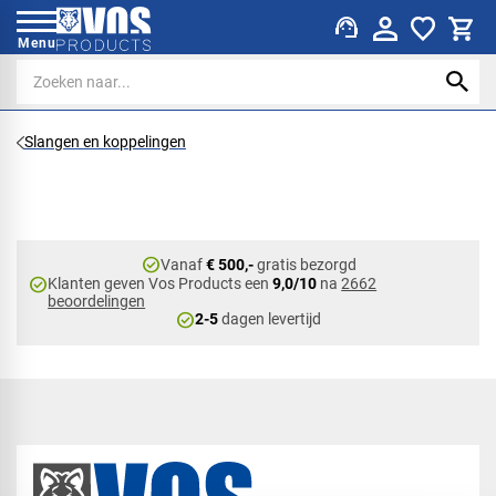
support_agent
Menu
Slangen en koppelingen
check_circle
Vanaf
€ 500,-
gratis bezorgd
check_circle
Klanten geven Vos Products een
9,0/10
na
2662
beoordelingen
check_circle
2-5
dagen levertijd