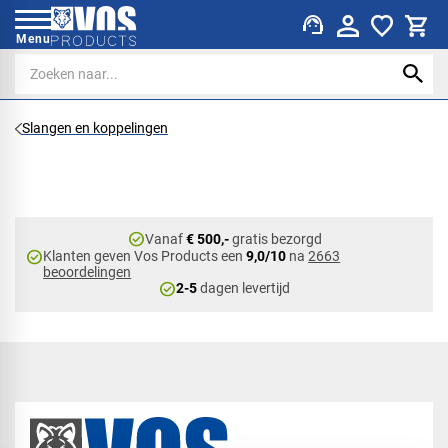
support_agent
Menu
Slangen en koppelingen
check_circle
Vanaf
€ 500,-
gratis bezorgd
check_circle
Klanten geven Vos Products een
9,0/10
na
2663
beoordelingen
check_circle
2-5
dagen levertijd