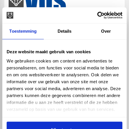
map
Veensesteeg 8, 4264 KG Veen
Toestemming
Details
Over
phone_enabled
+31 416 75 02 55
mail
info@vosproducts.nl
Deze website maakt gebruik van cookies
We gebruiken cookies om content en advertenties te
personaliseren, om functies voor social media te bieden
check_circle
Dé bouwmarkt van Altena
en om ons websiteverkeer te analyseren. Ook delen we
check_circle
Direct uit grote voorraad geleverd met eigen transport
informatie over uw gebruik van onze site met onze
check_circle
Levering in NL en BE
partners voor social media, adverteren en analyse. Deze
partners kunnen deze gegevens combineren met andere
ASSORTIMENT
KENNIS EN HULP
informatie die u aan ze heeft verstrekt of die ze hebben
Hemelwaterafvoer
Klantenservice
verzameld op basis van uw gebruik van hun services.
Drukleiding
Kennisbank
Riolering
Veelgestelde vragen
Beregening
Tuin en Terras