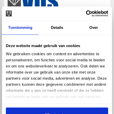
map
Veensesteeg 8, 4264 KG Veen
Toestemming
Details
Over
phone_enabled
+31 416 75 02 55
mail
info@vosproducts.nl
Deze website maakt gebruik van cookies
We gebruiken cookies om content en advertenties te
personaliseren, om functies voor social media te bieden
check_circle
Dé bouwmarkt van Altena
en om ons websiteverkeer te analyseren. Ook delen we
check_circle
Direct uit grote voorraad geleverd met eigen transport
informatie over uw gebruik van onze site met onze
check_circle
Levering in NL en BE
partners voor social media, adverteren en analyse. Deze
partners kunnen deze gegevens combineren met andere
ASSORTIMENT
KENNIS EN HULP
informatie die u aan ze heeft verstrekt of die ze hebben
Hemelwaterafvoer
Klantenservice
verzameld op basis van uw gebruik van hun services.
Drukleiding
Kennisbank
Riolering
Veelgestelde vragen
Beregening
Tuin en Terras