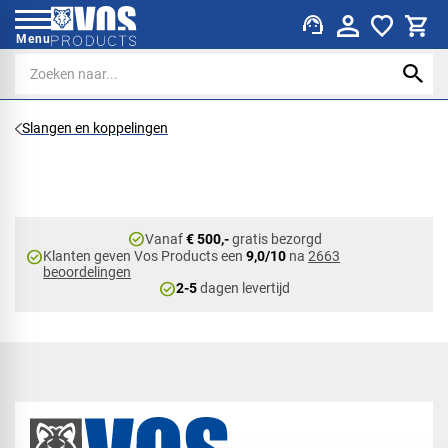
support_agent
Menu
Slangen en koppelingen
check_circle
Vanaf
€ 500,-
gratis bezorgd
check_circle
Klanten geven Vos Products een
9,0/10
na
2663
beoordelingen
check_circle
2-5
dagen levertijd