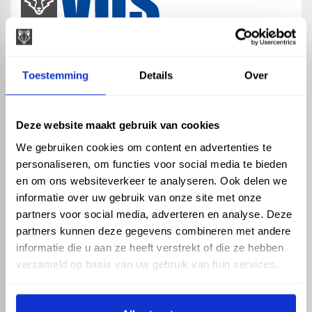
map
Veensesteeg 8, 4264 KG Veen
Toestemming
Details
Over
phone_enabled
+31 416 75 02 55
mail
info@vosproducts.nl
Deze website maakt gebruik van cookies
We gebruiken cookies om content en advertenties te
personaliseren, om functies voor social media te bieden
check_circle
Dé bouwmarkt van Altena
en om ons websiteverkeer te analyseren. Ook delen we
check_circle
Direct uit grote voorraad geleverd met eigen transport
informatie over uw gebruik van onze site met onze
check_circle
Levering in NL en BE
partners voor social media, adverteren en analyse. Deze
partners kunnen deze gegevens combineren met andere
ASSORTIMENT
KENNIS EN HULP
informatie die u aan ze heeft verstrekt of die ze hebben
Hemelwaterafvoer
Klantenservice
verzameld op basis van uw gebruik van hun services.
Drukleiding
Kennisbank
Riolering
Veelgestelde vragen
Beregening
Tuin en Terras