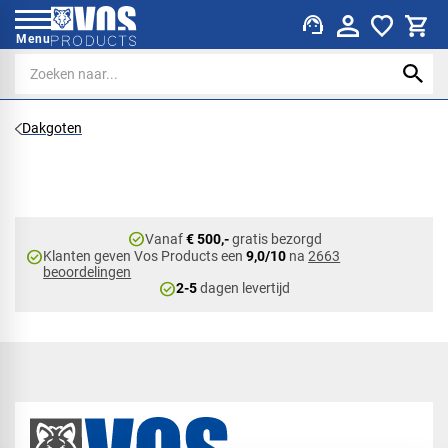
support_agent
Menu
Dakgoten
check_circle
Vanaf
€ 500,-
gratis bezorgd
check_circle
Klanten geven Vos Products een
9,0/10
na
2663
beoordelingen
check_circle
2-5
dagen levertijd