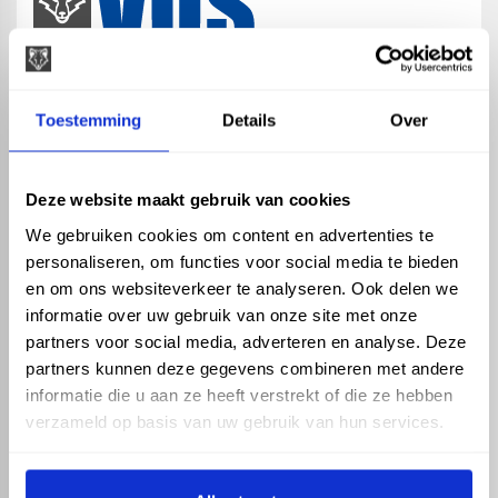
map
Veensesteeg 8, 4264 KG Veen
Toestemming
Details
Over
phone_enabled
+31 416 75 02 55
mail
info@vosproducts.nl
Deze website maakt gebruik van cookies
We gebruiken cookies om content en advertenties te
personaliseren, om functies voor social media te bieden
check_circle
Dé bouwmarkt van Altena
en om ons websiteverkeer te analyseren. Ook delen we
check_circle
Direct uit grote voorraad geleverd met eigen transport
informatie over uw gebruik van onze site met onze
check_circle
Levering in NL en BE
partners voor social media, adverteren en analyse. Deze
partners kunnen deze gegevens combineren met andere
ASSORTIMENT
KENNIS EN HULP
informatie die u aan ze heeft verstrekt of die ze hebben
Hemelwaterafvoer
Klantenservice
verzameld op basis van uw gebruik van hun services.
Drukleiding
Kennisbank
Riolering
Veelgestelde vragen
Beregening
Tuin en Terras