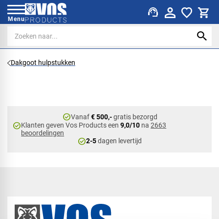
support_agent
Menu
Dakgoot hulpstukken
check_circle
Vanaf
€ 500,-
gratis bezorgd
check_circle
Klanten geven Vos Products een
9,0/10
na
2663
beoordelingen
check_circle
2-5
dagen levertijd