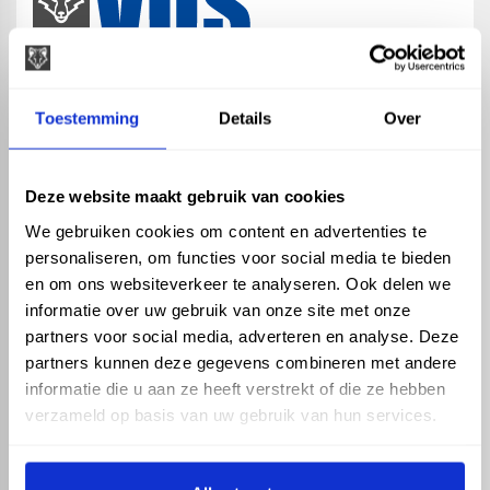
map
Veensesteeg 8, 4264 KG Veen
Toestemming
Details
Over
phone_enabled
+31 416 75 02 55
mail
info@vosproducts.nl
Deze website maakt gebruik van cookies
We gebruiken cookies om content en advertenties te
personaliseren, om functies voor social media te bieden
check_circle
Dé bouwmarkt van Altena
en om ons websiteverkeer te analyseren. Ook delen we
check_circle
Direct uit grote voorraad geleverd met eigen transport
informatie over uw gebruik van onze site met onze
check_circle
Levering in NL en BE
partners voor social media, adverteren en analyse. Deze
partners kunnen deze gegevens combineren met andere
ASSORTIMENT
KENNIS EN HULP
informatie die u aan ze heeft verstrekt of die ze hebben
Hemelwaterafvoer
Klantenservice
verzameld op basis van uw gebruik van hun services.
Drukleiding
Kennisbank
Riolering
Veelgestelde vragen
Beregening
Tuin en Terras