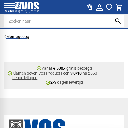
support_agent
Menu
Montageoog
check_circle
Vanaf
€ 500,-
gratis bezorgd
check_circle
Klanten geven Vos Products een
9,0/10
na
2663
beoordelingen
check_circle
2-5
dagen levertijd