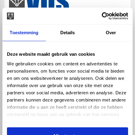
map
Veensesteeg 8, 4264 KG Veen
Toestemming
Details
Over
phone_enabled
+31 416 75 02 55
mail
info@vosproducts.nl
Deze website maakt gebruik van cookies
We gebruiken cookies om content en advertenties te
personaliseren, om functies voor social media te bieden
check_circle
Dé bouwmarkt van Altena
en om ons websiteverkeer te analyseren. Ook delen we
check_circle
Direct uit grote voorraad geleverd met eigen transport
informatie over uw gebruik van onze site met onze
check_circle
Levering in NL en BE
partners voor social media, adverteren en analyse. Deze
partners kunnen deze gegevens combineren met andere
ASSORTIMENT
KENNIS EN HULP
informatie die u aan ze heeft verstrekt of die ze hebben
Hemelwaterafvoer
Klantenservice
verzameld op basis van uw gebruik van hun services.
Drukleiding
Kennisbank
Riolering
Veelgestelde vragen
Beregening
Tuin en Terras