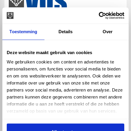
map
Veensesteeg 8, 4264 KG Veen
Toestemming
Details
Over
phone_enabled
+31 416 75 02 55
mail
info@vosproducts.nl
Deze website maakt gebruik van cookies
We gebruiken cookies om content en advertenties te
personaliseren, om functies voor social media te bieden
check_circle
Dé bouwmarkt van Altena
en om ons websiteverkeer te analyseren. Ook delen we
check_circle
Direct uit grote voorraad geleverd met eigen transport
informatie over uw gebruik van onze site met onze
check_circle
Levering in NL en BE
partners voor social media, adverteren en analyse. Deze
partners kunnen deze gegevens combineren met andere
ASSORTIMENT
KENNIS EN HULP
informatie die u aan ze heeft verstrekt of die ze hebben
Hemelwaterafvoer
Klantenservice
verzameld op basis van uw gebruik van hun services.
Drukleiding
Kennisbank
Riolering
Veelgestelde vragen
Beregening
Tuin en Terras