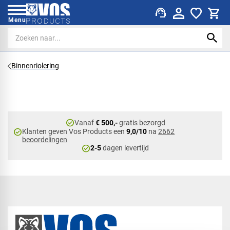
support_agent
Menu
Binnenriolering
check_circle
Vanaf
€ 500,-
gratis bezorgd
check_circle
Klanten geven Vos Products een
9,0/10
na
2662
beoordelingen
check_circle
2-5
dagen levertijd