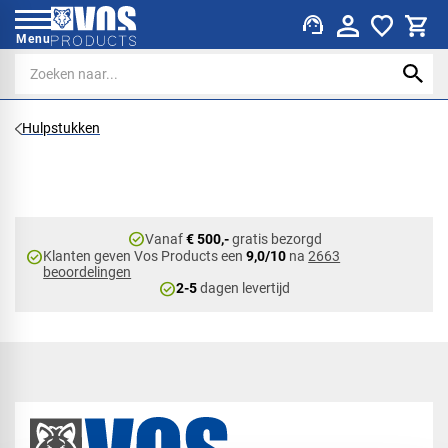
support_agent
Menu
Hulpstukken
check_circle
Vanaf
€ 500,-
gratis bezorgd
check_circle
Klanten geven Vos Products een
9,0/10
na
2663
beoordelingen
check_circle
2-5
dagen levertijd