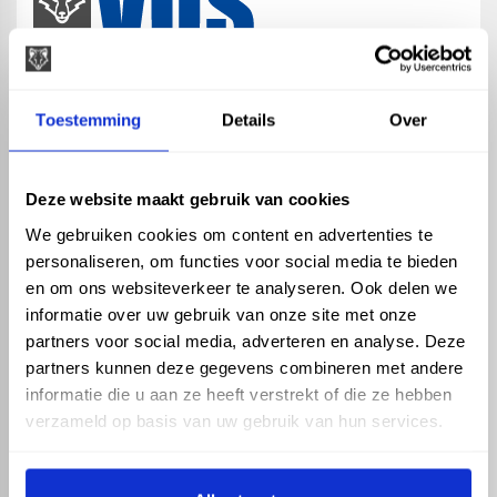
map
Veensesteeg 8, 4264 KG Veen
Toestemming
Details
Over
phone_enabled
+31 416 75 02 55
mail
info@vosproducts.nl
Deze website maakt gebruik van cookies
We gebruiken cookies om content en advertenties te
personaliseren, om functies voor social media te bieden
check_circle
Dé bouwmarkt van Altena
en om ons websiteverkeer te analyseren. Ook delen we
check_circle
Direct uit grote voorraad geleverd met eigen transport
informatie over uw gebruik van onze site met onze
check_circle
Levering in NL en BE
partners voor social media, adverteren en analyse. Deze
partners kunnen deze gegevens combineren met andere
ASSORTIMENT
KENNIS EN HULP
informatie die u aan ze heeft verstrekt of die ze hebben
Hemelwaterafvoer
Klantenservice
verzameld op basis van uw gebruik van hun services.
Drukleiding
Kennisbank
Riolering
Veelgestelde vragen
Beregening
Tuin en Terras