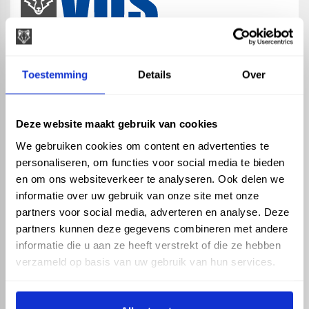
map
Veensesteeg 8, 4264 KG Veen
Toestemming
Details
Over
phone_enabled
+31 416 75 02 55
mail
info@vosproducts.nl
Deze website maakt gebruik van cookies
We gebruiken cookies om content en advertenties te
personaliseren, om functies voor social media te bieden
check_circle
Dé bouwmarkt van Altena
en om ons websiteverkeer te analyseren. Ook delen we
check_circle
Direct uit grote voorraad geleverd met eigen transport
informatie over uw gebruik van onze site met onze
check_circle
Levering in NL en BE
partners voor social media, adverteren en analyse. Deze
partners kunnen deze gegevens combineren met andere
ASSORTIMENT
KENNIS EN HULP
informatie die u aan ze heeft verstrekt of die ze hebben
Hemelwaterafvoer
Klantenservice
verzameld op basis van uw gebruik van hun services.
Drukleiding
Kennisbank
Riolering
Veelgestelde vragen
Beregening
Tuin en Terras