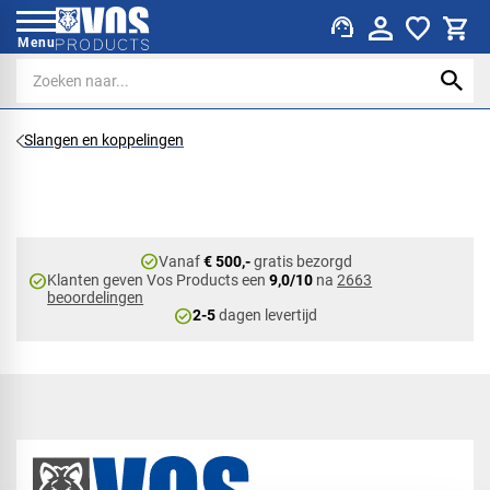
support_agent
Menu
Slangen en koppelingen
check_circle
Vanaf
€ 500,-
gratis bezorgd
check_circle
Klanten geven Vos Products een
9,0/10
na
2663
beoordelingen
check_circle
2-5
dagen levertijd