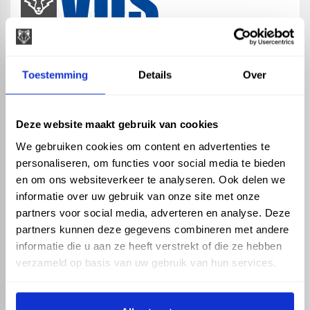
map
Veensesteeg 8, 4264 KG Veen
Toestemming
Details
Over
phone_enabled
+31 416 75 02 55
mail
info@vosproducts.nl
Deze website maakt gebruik van cookies
We gebruiken cookies om content en advertenties te
personaliseren, om functies voor social media te bieden
check_circle
Dé bouwmarkt van Altena
en om ons websiteverkeer te analyseren. Ook delen we
check_circle
Direct uit grote voorraad geleverd met eigen transport
informatie over uw gebruik van onze site met onze
check_circle
Levering in NL en BE
partners voor social media, adverteren en analyse. Deze
partners kunnen deze gegevens combineren met andere
ASSORTIMENT
KENNIS EN HULP
informatie die u aan ze heeft verstrekt of die ze hebben
Hemelwaterafvoer
Klantenservice
verzameld op basis van uw gebruik van hun services.
Drukleiding
Kennisbank
Riolering
Veelgestelde vragen
Beregening
Tuin en Terras