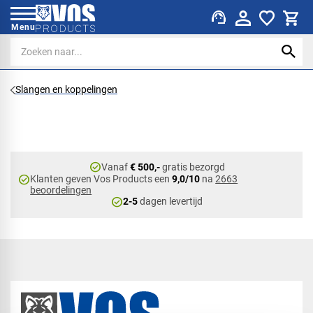
support_agent
Menu
Slangen en koppelingen
check_circle
Vanaf
€ 500,-
gratis bezorgd
check_circle
Klanten geven Vos Products een
9,0/10
na
2663
beoordelingen
check_circle
2-5
dagen levertijd