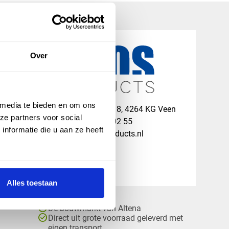
Over
 media te bieden en om ons
map
Veensesteeg 8, 4264 KG Veen
ze partners voor social
phone_enabled
+31 416 75 02 55
nformatie die u aan ze heeft
mail
info@vosproducts.nl
Alles toestaan
check_circle
Dé bouwmarkt van Altena
check_circle
Direct uit grote voorraad geleverd met
eigen transport