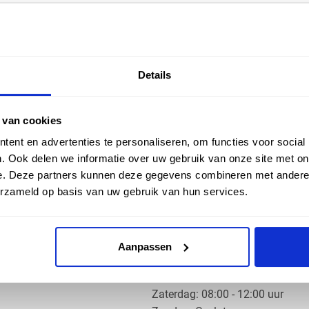
EN HULP
ZAKELIJK
Details
ice
Klantaccount aanvragen
k
e vragen
 van cookies
ent en advertenties te personaliseren, om functies voor social
. Ook delen we informatie over uw gebruik van onze site met on
e. Deze partners kunnen deze gegevens combineren met andere i
erzameld op basis van uw gebruik van hun services.
OS PRODUCTS
OPENINGSTIJDEN
Aanpassen
Ma t/m do: 07:30 - 17:30 uur
​Vrijdag: 07:30 - 17:00 uur
​Zaterdag: 08:00 - 12:00 uur