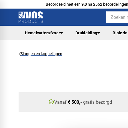
Beoordeeld met een
9,0
na
2662 beoordelinge
Hemelwaterafvoer
Drukleiding
Rioleri
Slangen en koppelingen
check_circle
Vanaf
€ 500,-
gratis bezorgd