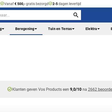
check_circle
check_circle
n
Vanaf
€ 500,-
gratis bezorgd
2-5
dagen levertijd
ng
Beregening
Tuin en Terras
Elektra
check_circle
Klanten geven Vos Products een
9,0/10
na
2662 beoorde