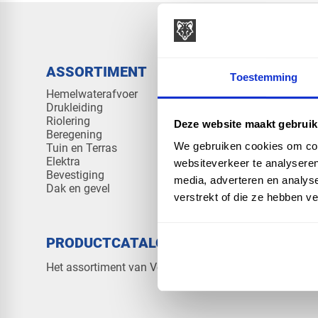
ASSORTIMENT
KENNIS 
Toestemming
Hemelwaterafvoer
Klantenserv
Drukleiding
Kennisban
Riolering
Veelgesteld
Deze website maakt gebruik
Beregening
We gebruiken cookies om cont
Tuin en Terras
Elektra
websiteverkeer te analyseren
Bevestiging
media, adverteren en analys
Dak en gevel
verstrekt of die ze hebben v
PRODUCTCATALOGUS 2026
OVER V
Contact
Het assortiment van Vos Products
Over ons