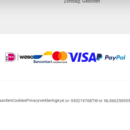
​Zondag: Gesloten
aarden
Cookies
Privacyverklaring
KvK nr: 93021976
BTW nr: NL86625095