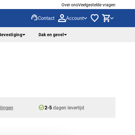
Over ons
Veelgestelde vragen
support_agent
Contact
Account
Bevestiging
Dak en gevel
check_circle
lingen
2-5
dagen levertijd