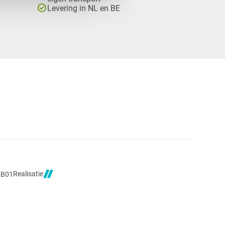
check_circle
Levering in NL en BE
Realisatie
5B01