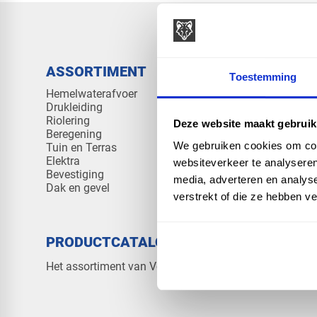
ASSORTIMENT
KENNIS 
Toestemming
Hemelwaterafvoer
Klantenserv
Drukleiding
Kennisban
Riolering
Veelgesteld
Deze website maakt gebruik
Beregening
We gebruiken cookies om cont
Tuin en Terras
Elektra
websiteverkeer te analyseren
Bevestiging
media, adverteren en analys
Dak en gevel
verstrekt of die ze hebben v
PRODUCTCATALOGUS 2026
OVER V
Contact
Het assortiment van Vos Products
Over ons