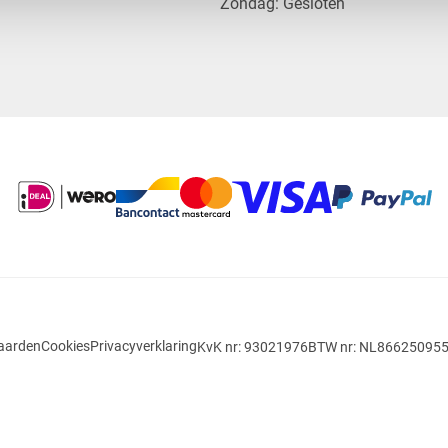
​Zondag: Gesloten
aarden
Cookies
Privacyverklaring
KvK nr: 93021976
BTW nr: NL86625095