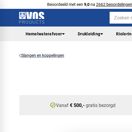
Beoordeeld met een
9,0
na
2662 beoordelinge
Hemelwaterafvoer
Drukleiding
Rioleri
Slangen en koppelingen
check_circle
Vanaf
€ 500,-
gratis bezorgd