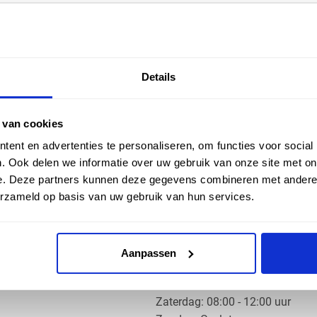
EN HULP
ZAKELIJK
Details
ice
Klantaccount aanvragen
k
e vragen
 van cookies
ent en advertenties te personaliseren, om functies voor social
. Ook delen we informatie over uw gebruik van onze site met on
e. Deze partners kunnen deze gegevens combineren met andere i
erzameld op basis van uw gebruik van hun services.
OS PRODUCTS
OPENINGSTIJDEN
Aanpassen
Ma t/m do: 07:30 - 17:30 uur
​Vrijdag: 07:30 - 17:00 uur
​Zaterdag: 08:00 - 12:00 uur