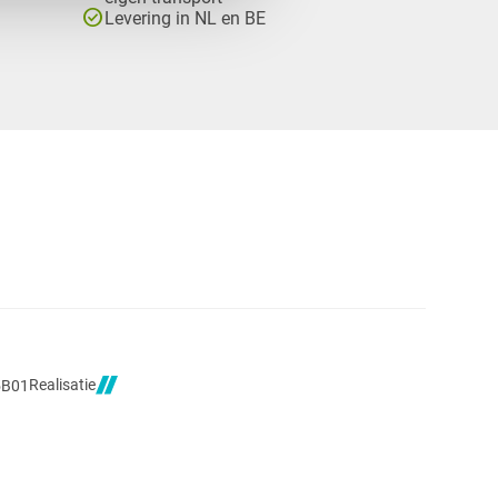
check_circle
Levering in NL en BE
Realisatie
5B01