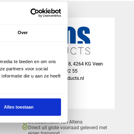
Over
 media te bieden en om ons
map
Veensesteeg 8, 4264 KG Veen
ze partners voor social
phone_enabled
+31 416 75 02 55
nformatie die u aan ze heeft
mail
info@vosproducts.nl
Alles toestaan
check_circle
Dé bouwmarkt van Altena
check_circle
Direct uit grote voorraad geleverd met
eigen transport