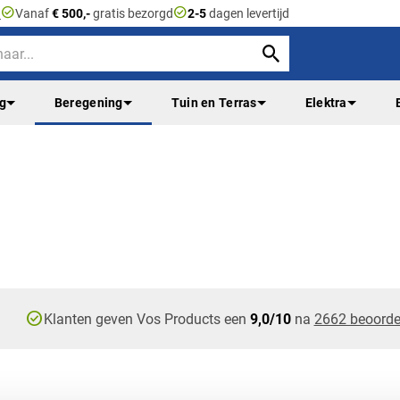
check_circle
check_circle
n
Vanaf
€ 500,-
gratis bezorgd
2-5
dagen levertijd
ng
Beregening
Tuin en Terras
Elektra
check_circle
Klanten geven Vos Products een
9,0/10
na
2662 beoorde