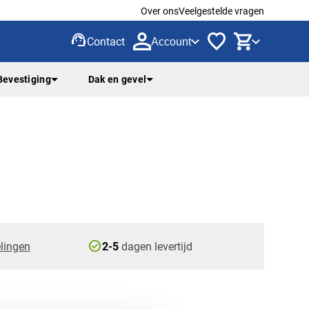
Over ons
Veelgestelde vragen
support_agent
Contact
Account
Bevestiging
Dak en gevel
check_circle
lingen
2-5
dagen levertijd