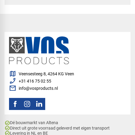
map
Veensesteeg 8, 4264 KG Veen
phone_enabled
+31 416 75 02 55
mail
info@vosproducts.nl
check_circle
Dé bouwmarkt van Altena
check_circle
Direct uit grote voorraad geleverd met eigen transport
check_circle
Levering in NL en BE