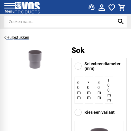
support_agent
Menu
Hulpstukken
Sok
Selecteer diameter
(mm)
1
6
7
8
0
0
0
0
0
m
m
m
m
m
m
m
m
Kies een variant