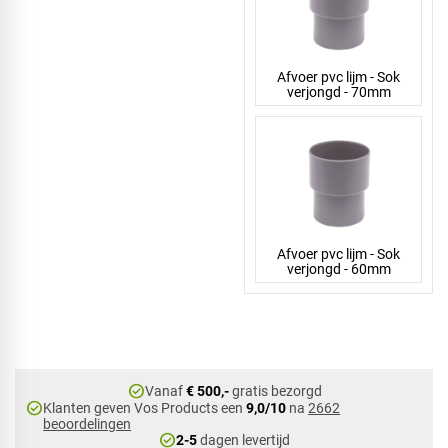
Afvoer pvc lijm - Sok
verjongd - 70mm
Afvoer pvc lijm - Sok
verjongd - 60mm
check_circle
Vanaf
€ 500,-
gratis bezorgd
check_circle
Klanten geven Vos Products een
9,0/10
na
2662
beoordelingen
check_circle
2-5
dagen levertijd