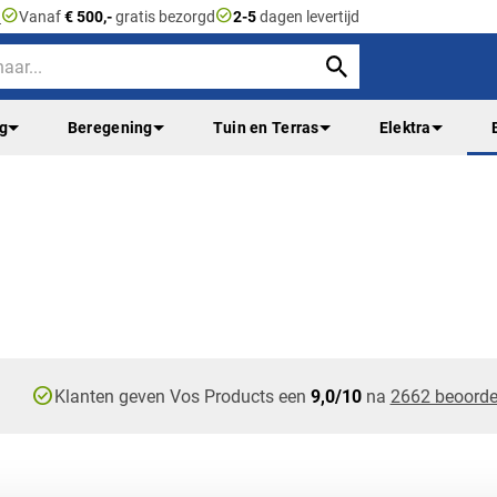
check_circle
check_circle
n
Vanaf
€ 500,-
gratis bezorgd
2-5
dagen levertijd
ng
Beregening
Tuin en Terras
Elektra
check_circle
Klanten geven Vos Products een
9,0/10
na
2662 beoorde