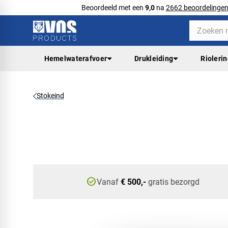
Beoordeeld met een
9,0
na
2662 beoordelinge
Hemelwaterafvoer
Drukleiding
Rioleri
Stokeind
check_circle
Vanaf
€ 500,-
gratis bezorgd