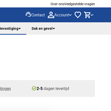
Over ons
Veelgestelde vragen
support_agent
Contact
Account
Bevestiging
Dak en gevel
check_circle
lingen
2-5
dagen levertijd