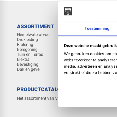
ASSORTIMENT
KENNIS 
Toestemming
Hemelwaterafvoer
Klantenserv
Drukleiding
Kennisban
Riolering
Veelgesteld
Deze website maakt gebruik
Beregening
We gebruiken cookies om cont
Tuin en Terras
Elektra
websiteverkeer te analyseren
Bevestiging
media, adverteren en analys
Dak en gevel
verstrekt of die ze hebben v
PRODUCTCATALOGUS 2026
OVER V
Contact
Het assortiment van Vos Products
Over ons