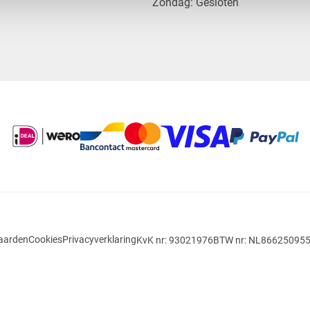
​Zondag: Gesloten
aarden
Cookies
Privacyverklaring
KvK nr: 93021976
BTW nr: NL86625095