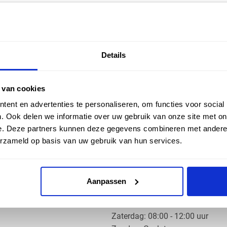
EN HULP
ZAKELIJK
Details
ice
Klantaccount aanvragen
k
e vragen
 van cookies
ent en advertenties te personaliseren, om functies voor social
. Ook delen we informatie over uw gebruik van onze site met on
e. Deze partners kunnen deze gegevens combineren met andere i
erzameld op basis van uw gebruik van hun services.
OS PRODUCTS
OPENINGSTIJDEN
Aanpassen
Ma t/m do: 07:30 - 17:30 uur
​Vrijdag: 07:30 - 17:00 uur
​Zaterdag: 08:00 - 12:00 uur