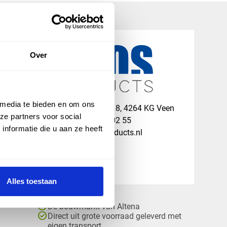
Over
 media te bieden en om ons
map
Veensesteeg 8, 4264 KG Veen
ze partners voor social
phone_enabled
+31 416 75 02 55
nformatie die u aan ze heeft
mail
info@vosproducts.nl
Alles toestaan
check_circle
Dé bouwmarkt van Altena
check_circle
Direct uit grote voorraad geleverd met
eigen transport