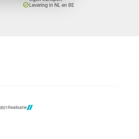
check_circle
Levering in NL en BE
Realisatie
5B01