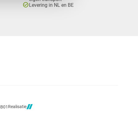
check_circle
Levering in NL en BE
Realisatie
5B01