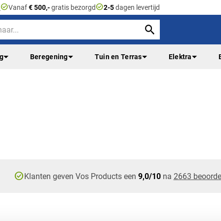
check_circle
check_circle
n
Vanaf
€ 500,-
gratis bezorgd
2-5
dagen levertijd
ng
Beregening
Tuin en Terras
Elektra
check_circle
Klanten geven Vos Products een
9,0/10
na
2663 beoorde