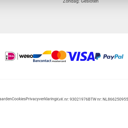
​Zondag: Gesloten
aarden
Cookies
Privacyverklaring
KvK nr: 93021976
BTW nr: NL86625095