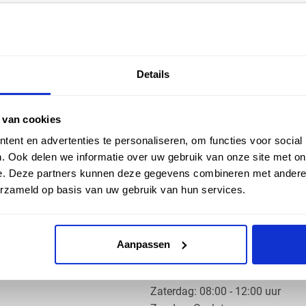
EN HULP
ZAKELIJK
Details
ice
Klantaccount aanvragen
k
e vragen
 van cookies
ent en advertenties te personaliseren, om functies voor social
. Ook delen we informatie over uw gebruik van onze site met on
e. Deze partners kunnen deze gegevens combineren met andere i
erzameld op basis van uw gebruik van hun services.
OS PRODUCTS
OPENINGSTIJDEN
Aanpassen
Ma t/m do: 07:30 - 17:30 uur
​Vrijdag: 07:30 - 17:00 uur
​Zaterdag: 08:00 - 12:00 uur