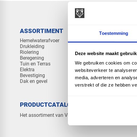
ASSORTIMENT
KENNIS 
Toestemming
Hemelwaterafvoer
Klantenserv
Drukleiding
Kennisban
Riolering
Veelgesteld
Deze website maakt gebruik
Beregening
We gebruiken cookies om cont
Tuin en Terras
Elektra
websiteverkeer te analyseren
Bevestiging
media, adverteren en analys
Dak en gevel
verstrekt of die ze hebben v
PRODUCTCATALOGUS 2026
OVER V
Contact
Het assortiment van Vos Products
Over ons