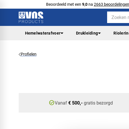
Beoordeeld met een
9,0
na
2663 beoordelinge
Hemelwaterafvoer
Drukleiding
Rioleri
Profielen
check_circle
Vanaf
€ 500,-
gratis bezorgd