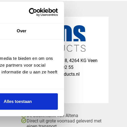
Over
 media te bieden en om ons
map
Veensesteeg 8, 4264 KG Veen
ze partners voor social
phone_enabled
+31 416 75 02 55
nformatie die u aan ze heeft
mail
info@vosproducts.nl
Alles toestaan
check_circle
Dé bouwmarkt van Altena
check_circle
Direct uit grote voorraad geleverd met
eigen transport