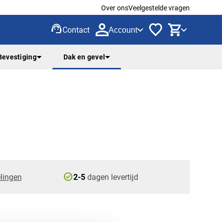
Over ons
Veelgestelde vragen
support_agent
Contact
Account
Bevestiging
Dak en gevel
check_circle
lingen
2-5
dagen levertijd