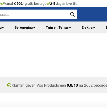
check_circle
check_circle
n
Vanaf
€ 500,-
gratis bezorgd
2-5
dagen levertijd
ng
Beregening
Tuin en Terras
Elektra
check_circle
Klanten geven Vos Products een
9,0/10
na
2662 beoorde