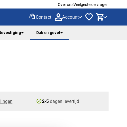
Over ons
Veelgestelde vragen
support_agent
Contact
Account
Bevestiging
Dak en gevel
check_circle
lingen
2-5
dagen levertijd