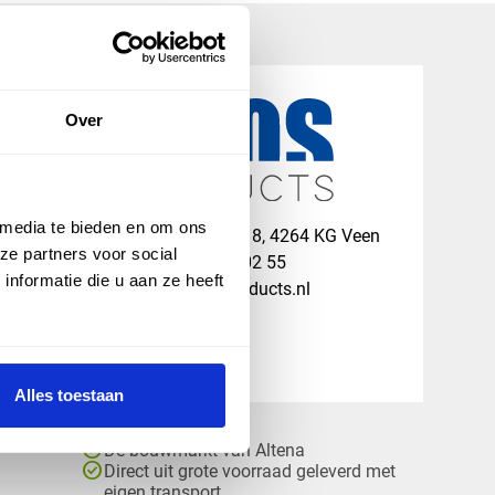
Over
 media te bieden en om ons
map
Veensesteeg 8, 4264 KG Veen
ze partners voor social
phone_enabled
+31 416 75 02 55
nformatie die u aan ze heeft
mail
info@vosproducts.nl
Alles toestaan
check_circle
Dé bouwmarkt van Altena
check_circle
Direct uit grote voorraad geleverd met
eigen transport