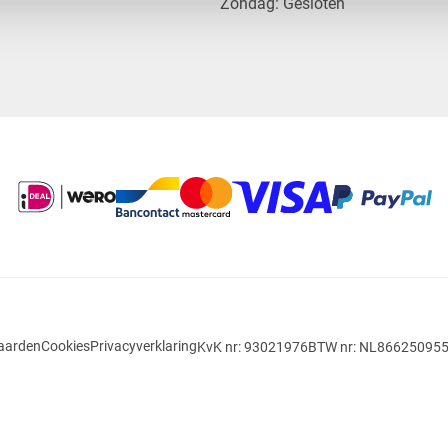
​Zondag: Gesloten
aarden
Cookies
Privacyverklaring
KvK nr: 93021976
BTW nr: NL86625095