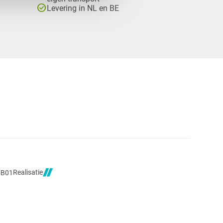
check_circle
Levering in NL en BE
Realisatie
5B01