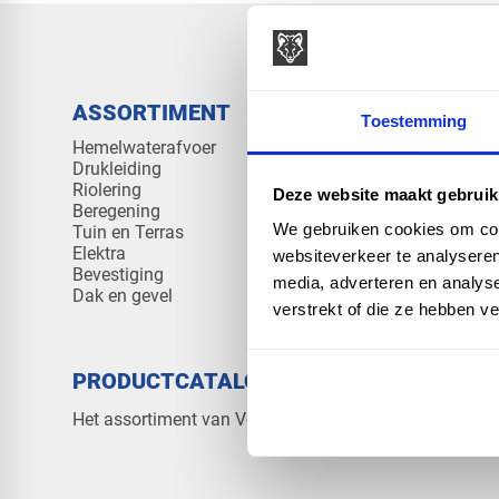
ASSORTIMENT
KENNIS 
Toestemming
Hemelwaterafvoer
Klantenserv
Drukleiding
Kennisban
Riolering
Veelgesteld
Deze website maakt gebruik
Beregening
We gebruiken cookies om cont
Tuin en Terras
Elektra
websiteverkeer te analyseren
Bevestiging
media, adverteren en analys
Dak en gevel
verstrekt of die ze hebben v
PRODUCTCATALOGUS 2026
OVER V
Contact
Het assortiment van Vos Products
Over ons