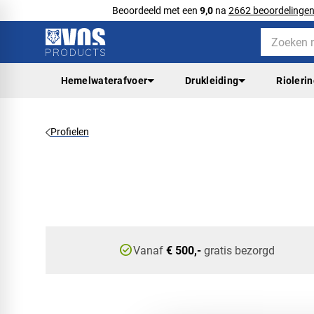
Beoordeeld met een
9,0
na
2662 beoordelinge
Hemelwaterafvoer
Drukleiding
Rioleri
Profielen
check_circle
Vanaf
€ 500,-
gratis bezorgd