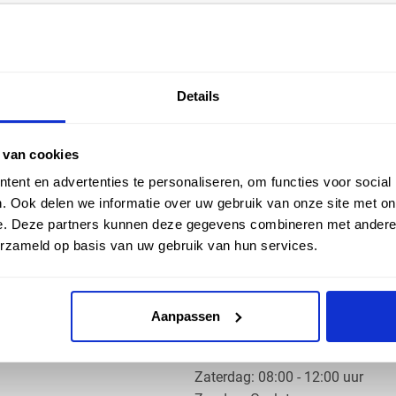
EN HULP
ZAKELIJK
Details
ice
Klantaccount aanvragen
k
e vragen
 van cookies
ent en advertenties te personaliseren, om functies voor social
. Ook delen we informatie over uw gebruik van onze site met on
e. Deze partners kunnen deze gegevens combineren met andere i
erzameld op basis van uw gebruik van hun services.
OS PRODUCTS
OPENINGSTIJDEN
Aanpassen
Ma t/m do: 07:30 - 17:30 uur
​Vrijdag: 07:30 - 17:00 uur
​Zaterdag: 08:00 - 12:00 uur