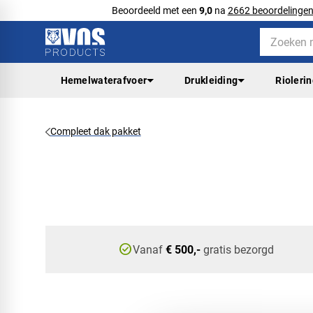
Beoordeeld met een
9,0
na
2662 beoordelinge
Hemelwaterafvoer
Drukleiding
Rioleri
Compleet dak pakket
check_circle
Vanaf
€ 500,-
gratis bezorgd