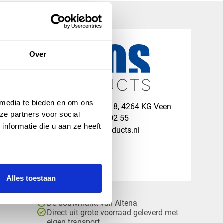
Over
 media te bieden en om ons
map
Veensesteeg 8, 4264 KG Veen
ze partners voor social
phone_enabled
+31 416 75 02 55
nformatie die u aan ze heeft
mail
info@vosproducts.nl
Alles toestaan
check_circle
Dé bouwmarkt van Altena
check_circle
Direct uit grote voorraad geleverd met
eigen transport