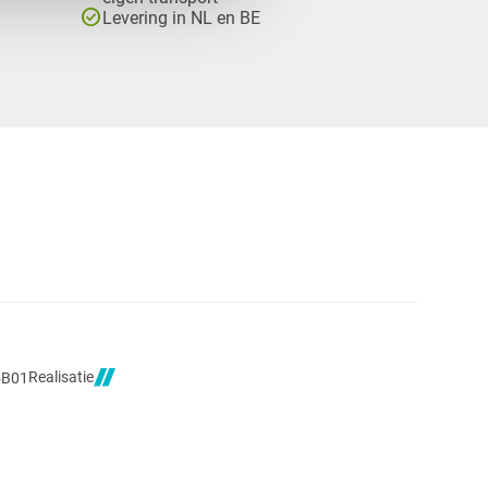
check_circle
Levering in NL en BE
Realisatie
5B01