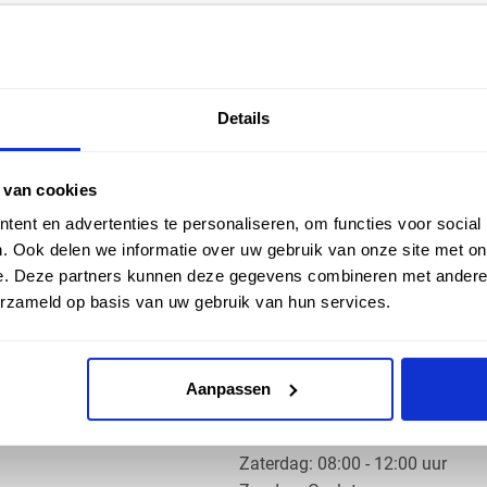
EN HULP
ZAKELIJK
Details
ice
Klantaccount aanvragen
k
e vragen
 van cookies
ent en advertenties te personaliseren, om functies voor social
. Ook delen we informatie over uw gebruik van onze site met on
e. Deze partners kunnen deze gegevens combineren met andere i
erzameld op basis van uw gebruik van hun services.
OS PRODUCTS
OPENINGSTIJDEN
Aanpassen
Ma t/m do: 07:30 - 17:30 uur
​Vrijdag: 07:30 - 17:00 uur
​Zaterdag: 08:00 - 12:00 uur