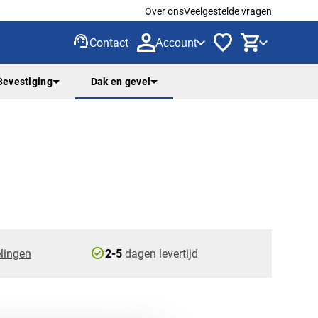
Over ons
Veelgestelde vragen
support_agent
Contact
Account
Bevestiging
Dak en gevel
check_circle
lingen
2-5
dagen levertijd