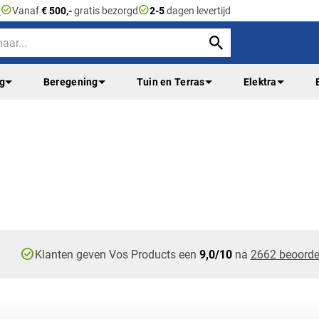
check_circle
check_circle
n
Vanaf
€ 500,-
gratis bezorgd
2-5
dagen levertijd
ng
Beregening
Tuin en Terras
Elektra
check_circle
Klanten geven Vos Products een
9,0/10
na
2662 beoorde