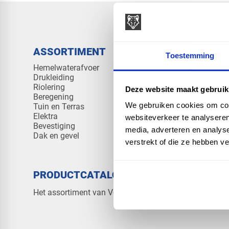
ASSORTIMENT
KENNIS 
Toestemming
Hemelwaterafvoer
Klantenserv
Drukleiding
Kennisban
Riolering
Veelgesteld
Deze website maakt gebruik
Beregening
We gebruiken cookies om cont
Tuin en Terras
Elektra
websiteverkeer te analyseren
Bevestiging
media, adverteren en analys
Dak en gevel
verstrekt of die ze hebben v
PRODUCTCATALOGUS 2026
OVER V
Contact
Het assortiment van Vos Products
Over ons