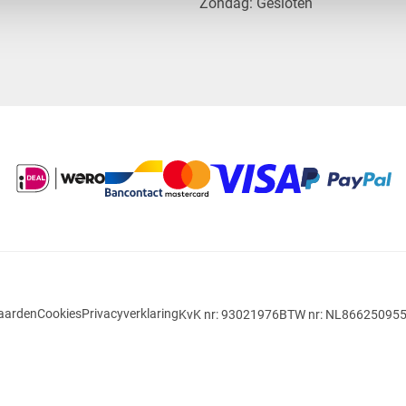
​Zondag: Gesloten
aarden
Cookies
Privacyverklaring
KvK nr: 93021976
BTW nr: NL86625095