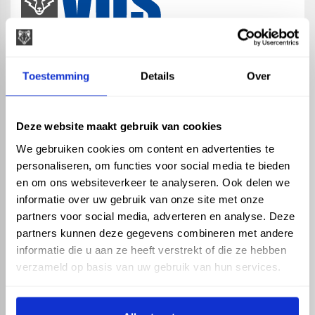
map
Veensesteeg 8, 4264 KG Veen
Toestemming
Details
Over
phone_enabled
+31 416 75 02 55
mail
info@vosproducts.nl
Deze website maakt gebruik van cookies
We gebruiken cookies om content en advertenties te
personaliseren, om functies voor social media te bieden
check_circle
Dé bouwmarkt van Altena
en om ons websiteverkeer te analyseren. Ook delen we
check_circle
Direct uit grote voorraad geleverd met eigen transport
informatie over uw gebruik van onze site met onze
check_circle
Levering in NL en BE
partners voor social media, adverteren en analyse. Deze
partners kunnen deze gegevens combineren met andere
ASSORTIMENT
KENNIS EN HULP
informatie die u aan ze heeft verstrekt of die ze hebben
Hemelwaterafvoer
Klantenservice
verzameld op basis van uw gebruik van hun services.
Drukleiding
Kennisbank
Riolering
Veelgestelde vragen
Beregening
Tuin en Terras