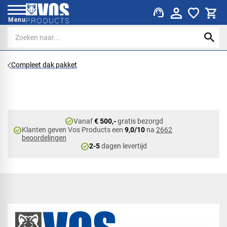
support_agent
Menu
Compleet dak pakket
check_circle
Vanaf
€ 500,-
gratis bezorgd
check_circle
Klanten geven Vos Products een
9,0/10
na
2662
beoordelingen
check_circle
2-5
dagen levertijd