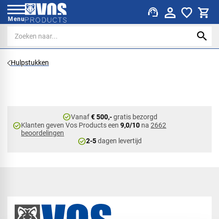
support_agent
Menu
Hulpstukken
check_circle
Vanaf
€ 500,-
gratis bezorgd
check_circle
Klanten geven Vos Products een
9,0/10
na
2662
beoordelingen
check_circle
2-5
dagen levertijd