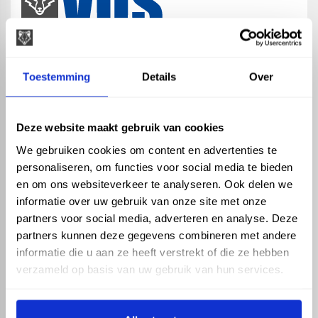
map
Veensesteeg 8, 4264 KG Veen
Toestemming
Details
Over
phone_enabled
+31 416 75 02 55
mail
info@vosproducts.nl
Deze website maakt gebruik van cookies
We gebruiken cookies om content en advertenties te
personaliseren, om functies voor social media te bieden
check_circle
Dé bouwmarkt van Altena
en om ons websiteverkeer te analyseren. Ook delen we
check_circle
Direct uit grote voorraad geleverd met eigen transport
informatie over uw gebruik van onze site met onze
check_circle
Levering in NL en BE
partners voor social media, adverteren en analyse. Deze
partners kunnen deze gegevens combineren met andere
ASSORTIMENT
KENNIS EN HULP
informatie die u aan ze heeft verstrekt of die ze hebben
Hemelwaterafvoer
Klantenservice
verzameld op basis van uw gebruik van hun services.
Drukleiding
Kennisbank
Riolering
Veelgestelde vragen
Beregening
Tuin en Terras