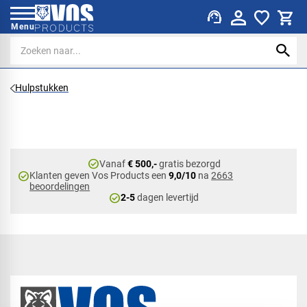
support_agent
Menu
Hulpstukken
check_circle
Vanaf
€ 500,-
gratis bezorgd
check_circle
Klanten geven Vos Products een
9,0/10
na
2663
beoordelingen
check_circle
2-5
dagen levertijd