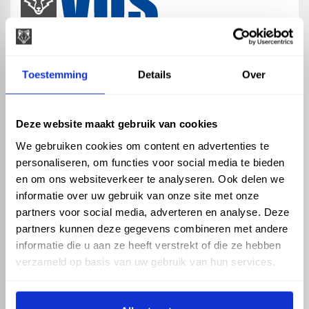
map
Veensesteeg 8, 4264 KG Veen
Toestemming
Details
Over
phone_enabled
+31 416 75 02 55
mail
info@vosproducts.nl
Deze website maakt gebruik van cookies
We gebruiken cookies om content en advertenties te
personaliseren, om functies voor social media te bieden
check_circle
Dé bouwmarkt van Altena
en om ons websiteverkeer te analyseren. Ook delen we
check_circle
Direct uit grote voorraad geleverd met eigen transport
informatie over uw gebruik van onze site met onze
check_circle
Levering in NL en BE
partners voor social media, adverteren en analyse. Deze
partners kunnen deze gegevens combineren met andere
ASSORTIMENT
KENNIS EN HULP
informatie die u aan ze heeft verstrekt of die ze hebben
Hemelwaterafvoer
Klantenservice
verzameld op basis van uw gebruik van hun services.
Drukleiding
Kennisbank
Riolering
Veelgestelde vragen
Beregening
Tuin en Terras