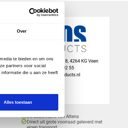
Over
 media te bieden en om ons
map
Veensesteeg 8, 4264 KG Veen
ze partners voor social
phone_enabled
+31 416 75 02 55
nformatie die u aan ze heeft
mail
info@vosproducts.nl
Alles toestaan
check_circle
Dé bouwmarkt van Altena
check_circle
Direct uit grote voorraad geleverd met
eigen transport