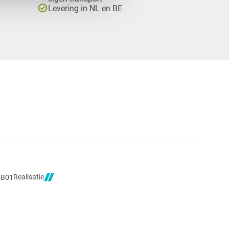
check_circle
Levering in NL en BE
Realisatie
5B01