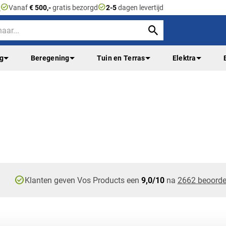
check_circle
check_circle
n
Vanaf
€ 500,-
gratis bezorgd
2-5
dagen levertijd
ng
Beregening
Tuin en Terras
Elektra
check_circle
Klanten geven Vos Products een
9,0/10
na
2662 beoorde