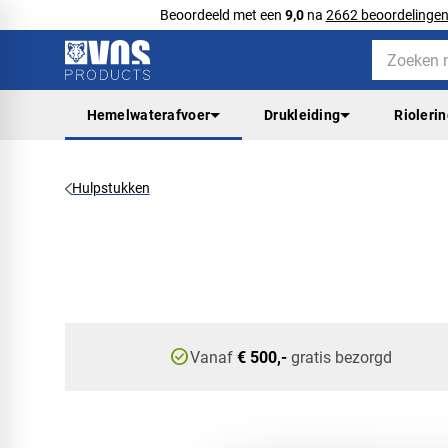
Beoordeeld met een
9,0
na
2662 beoordelinge
Hemelwaterafvoer
Drukleiding
Rioleri
Hulpstukken
check_circle
Vanaf
€ 500,-
gratis bezorgd