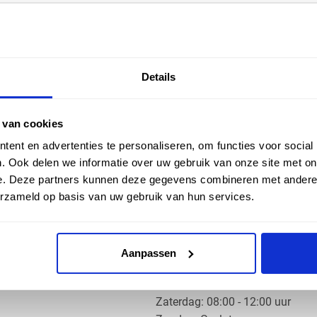
EN HULP
ZAKELIJK
Details
ice
Klantaccount aanvragen
k
e vragen
 van cookies
ent en advertenties te personaliseren, om functies voor social
. Ook delen we informatie over uw gebruik van onze site met on
e. Deze partners kunnen deze gegevens combineren met andere i
erzameld op basis van uw gebruik van hun services.
OS PRODUCTS
OPENINGSTIJDEN
Aanpassen
Ma t/m do: 07:30 - 17:30 uur
​Vrijdag: 07:30 - 17:00 uur
​Zaterdag: 08:00 - 12:00 uur