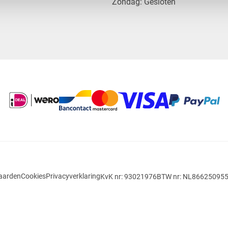
​Zondag: Gesloten
aarden
Cookies
Privacyverklaring
KvK nr: 93021976
BTW nr: NL86625095