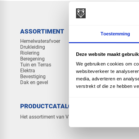
ASSORTIMENT
KENNIS 
Toestemming
Hemelwaterafvoer
Klantenserv
Drukleiding
Kennisban
Riolering
Veelgesteld
Deze website maakt gebruik
Beregening
We gebruiken cookies om cont
Tuin en Terras
Elektra
websiteverkeer te analyseren
Bevestiging
media, adverteren en analys
Dak en gevel
verstrekt of die ze hebben v
PRODUCTCATALOGUS 2026
OVER V
Contact
Het assortiment van Vos Products
Over ons