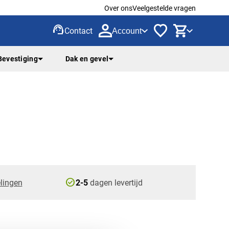
Over ons
Veelgestelde vragen
support_agent
Contact
Account
Bevestiging
Dak en gevel
check_circle
lingen
2-5
dagen levertijd