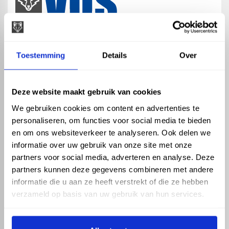
map
Veensesteeg 8, 4264 KG Veen
Toestemming
Details
Over
phone_enabled
+31 416 75 02 55
mail
info@vosproducts.nl
Deze website maakt gebruik van cookies
We gebruiken cookies om content en advertenties te
personaliseren, om functies voor social media te bieden
check_circle
Dé bouwmarkt van Altena
en om ons websiteverkeer te analyseren. Ook delen we
check_circle
Direct uit grote voorraad geleverd met eigen transport
informatie over uw gebruik van onze site met onze
check_circle
Levering in NL en BE
partners voor social media, adverteren en analyse. Deze
partners kunnen deze gegevens combineren met andere
ASSORTIMENT
KENNIS EN HULP
informatie die u aan ze heeft verstrekt of die ze hebben
Hemelwaterafvoer
Klantenservice
verzameld op basis van uw gebruik van hun services.
Drukleiding
Kennisbank
Riolering
Veelgestelde vragen
Beregening
Tuin en Terras