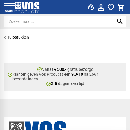
support_agent
Menu
Hulpstukken
check_circle
Vanaf
€ 500,-
gratis bezorgd
check_circle
Klanten geven Vos Products een
9,0/10
na
2664
beoordelingen
check_circle
2-5
dagen levertijd