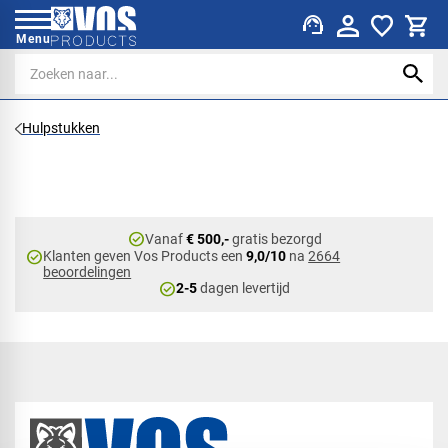
support_agent
Menu
Hulpstukken
check_circle
Vanaf
€ 500,-
gratis bezorgd
check_circle
Klanten geven Vos Products een
9,0/10
na
2664
beoordelingen
check_circle
2-5
dagen levertijd