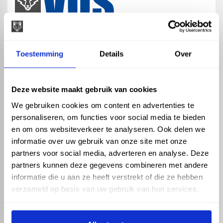
map
Veensesteeg 8, 4264 KG Veen
Toestemming
Details
Over
phone_enabled
+31 416 75 02 55
mail
info@vosproducts.nl
Deze website maakt gebruik van cookies
We gebruiken cookies om content en advertenties te
personaliseren, om functies voor social media te bieden
check_circle
Dé bouwmarkt van Altena
en om ons websiteverkeer te analyseren. Ook delen we
check_circle
Direct uit grote voorraad geleverd met eigen transport
informatie over uw gebruik van onze site met onze
check_circle
Levering in NL en BE
partners voor social media, adverteren en analyse. Deze
partners kunnen deze gegevens combineren met andere
ASSORTIMENT
KENNIS EN HULP
informatie die u aan ze heeft verstrekt of die ze hebben
Hemelwaterafvoer
Klantenservice
verzameld op basis van uw gebruik van hun services.
Drukleiding
Kennisbank
Riolering
Veelgestelde vragen
Beregening
Tuin en Terras