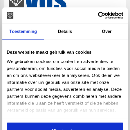
map
Veensesteeg 8, 4264 KG Veen
Toestemming
Details
Over
phone_enabled
+31 416 75 02 55
mail
info@vosproducts.nl
Deze website maakt gebruik van cookies
We gebruiken cookies om content en advertenties te
personaliseren, om functies voor social media te bieden
check_circle
Dé bouwmarkt van Altena
en om ons websiteverkeer te analyseren. Ook delen we
check_circle
Direct uit grote voorraad geleverd met eigen transport
informatie over uw gebruik van onze site met onze
check_circle
Levering in NL en BE
partners voor social media, adverteren en analyse. Deze
partners kunnen deze gegevens combineren met andere
ASSORTIMENT
KENNIS EN HULP
informatie die u aan ze heeft verstrekt of die ze hebben
Hemelwaterafvoer
Klantenservice
verzameld op basis van uw gebruik van hun services.
Drukleiding
Kennisbank
Riolering
Veelgestelde vragen
Beregening
Tuin en Terras