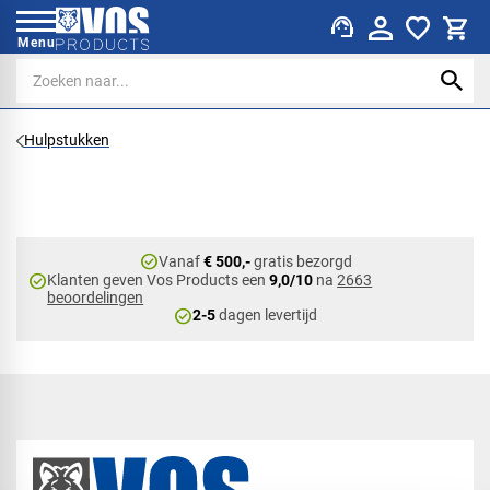
support_agent
Menu
Hulpstukken
check_circle
Vanaf
€ 500,-
gratis bezorgd
check_circle
Klanten geven Vos Products een
9,0/10
na
2663
beoordelingen
check_circle
2-5
dagen levertijd