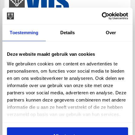
map
Veensesteeg 8, 4264 KG Veen
Toestemming
Details
Over
phone_enabled
+31 416 75 02 55
mail
info@vosproducts.nl
Deze website maakt gebruik van cookies
We gebruiken cookies om content en advertenties te
personaliseren, om functies voor social media te bieden
check_circle
Dé bouwmarkt van Altena
en om ons websiteverkeer te analyseren. Ook delen we
check_circle
Direct uit grote voorraad geleverd met eigen transport
informatie over uw gebruik van onze site met onze
check_circle
Levering in NL en BE
partners voor social media, adverteren en analyse. Deze
partners kunnen deze gegevens combineren met andere
ASSORTIMENT
KENNIS EN HULP
informatie die u aan ze heeft verstrekt of die ze hebben
Hemelwaterafvoer
Klantenservice
verzameld op basis van uw gebruik van hun services.
Drukleiding
Kennisbank
Riolering
Veelgestelde vragen
Beregening
Tuin en Terras