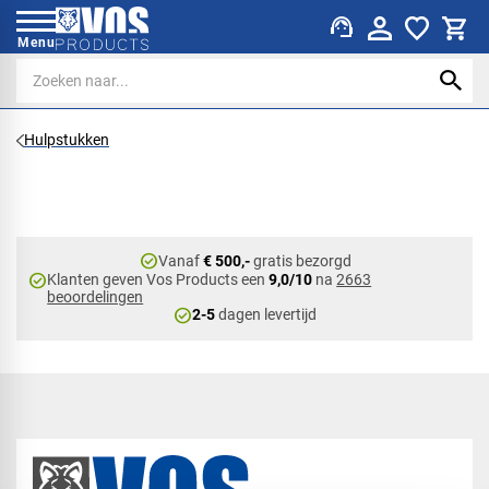
support_agent
Menu
Hulpstukken
check_circle
Vanaf
€ 500,-
gratis bezorgd
check_circle
Klanten geven Vos Products een
9,0/10
na
2663
beoordelingen
check_circle
2-5
dagen levertijd