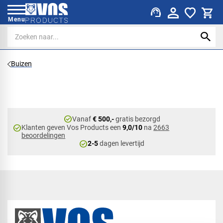
support_agent
Menu
Buizen
check_circle
Vanaf
€ 500,-
gratis bezorgd
check_circle
Klanten geven Vos Products een
9,0/10
na
2663
beoordelingen
check_circle
2-5
dagen levertijd