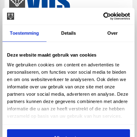
map
Veensesteeg 8, 4264 KG Veen
Toestemming
Details
Over
phone_enabled
+31 416 75 02 55
mail
info@vosproducts.nl
Deze website maakt gebruik van cookies
We gebruiken cookies om content en advertenties te
personaliseren, om functies voor social media te bieden
check_circle
Dé bouwmarkt van Altena
en om ons websiteverkeer te analyseren. Ook delen we
check_circle
Direct uit grote voorraad geleverd met eigen transport
informatie over uw gebruik van onze site met onze
check_circle
Levering in NL en BE
partners voor social media, adverteren en analyse. Deze
partners kunnen deze gegevens combineren met andere
ASSORTIMENT
KENNIS EN HULP
informatie die u aan ze heeft verstrekt of die ze hebben
Hemelwaterafvoer
Klantenservice
verzameld op basis van uw gebruik van hun services.
Drukleiding
Kennisbank
Riolering
Veelgestelde vragen
Beregening
Tuin en Terras