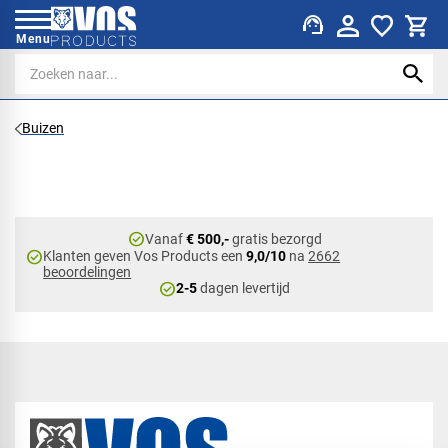
support_agent
Menu
Buizen
check_circle
Vanaf
€ 500,-
gratis bezorgd
check_circle
Klanten geven Vos Products een
9,0/10
na
2662
beoordelingen
check_circle
2-5
dagen levertijd