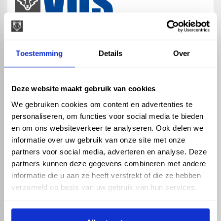
map
Veensesteeg 8, 4264 KG Veen
Toestemming
Details
Over
phone_enabled
+31 416 75 02 55
mail
info@vosproducts.nl
Deze website maakt gebruik van cookies
We gebruiken cookies om content en advertenties te
personaliseren, om functies voor social media te bieden
check_circle
Dé bouwmarkt van Altena
en om ons websiteverkeer te analyseren. Ook delen we
check_circle
Direct uit grote voorraad geleverd met eigen transport
informatie over uw gebruik van onze site met onze
check_circle
Levering in NL en BE
partners voor social media, adverteren en analyse. Deze
partners kunnen deze gegevens combineren met andere
ASSORTIMENT
KENNIS EN HULP
informatie die u aan ze heeft verstrekt of die ze hebben
Hemelwaterafvoer
Klantenservice
verzameld op basis van uw gebruik van hun services.
Drukleiding
Kennisbank
Riolering
Veelgestelde vragen
Beregening
Tuin en Terras