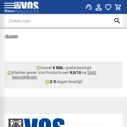
support_agent
Menu
Buizen
check_circle
Vanaf
€ 500,-
gratis bezorgd
check_circle
Klanten geven Vos Products een
9,0/10
na
2662
beoordelingen
check_circle
2-5
dagen levertijd