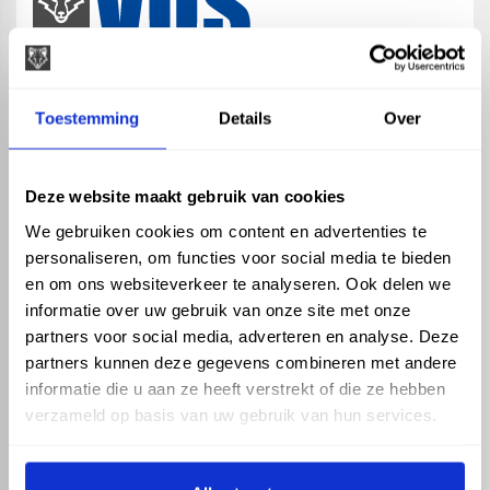
map
Veensesteeg 8, 4264 KG Veen
Toestemming
Details
Over
phone_enabled
+31 416 75 02 55
mail
info@vosproducts.nl
Deze website maakt gebruik van cookies
We gebruiken cookies om content en advertenties te
personaliseren, om functies voor social media te bieden
check_circle
Dé bouwmarkt van Altena
en om ons websiteverkeer te analyseren. Ook delen we
check_circle
Direct uit grote voorraad geleverd met eigen transport
informatie over uw gebruik van onze site met onze
check_circle
Levering in NL en BE
partners voor social media, adverteren en analyse. Deze
partners kunnen deze gegevens combineren met andere
ASSORTIMENT
KENNIS EN HULP
informatie die u aan ze heeft verstrekt of die ze hebben
Hemelwaterafvoer
Klantenservice
verzameld op basis van uw gebruik van hun services.
Drukleiding
Kennisbank
Riolering
Veelgestelde vragen
Beregening
Tuin en Terras