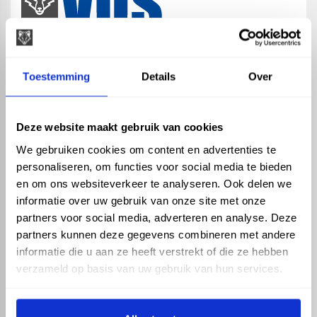
map
Veensesteeg 8, 4264 KG Veen
Toestemming
Details
Over
phone_enabled
+31 416 75 02 55
mail
info@vosproducts.nl
Deze website maakt gebruik van cookies
We gebruiken cookies om content en advertenties te
personaliseren, om functies voor social media te bieden
check_circle
Dé bouwmarkt van Altena
en om ons websiteverkeer te analyseren. Ook delen we
check_circle
Direct uit grote voorraad geleverd met eigen transport
informatie over uw gebruik van onze site met onze
check_circle
Levering in NL en BE
partners voor social media, adverteren en analyse. Deze
partners kunnen deze gegevens combineren met andere
ASSORTIMENT
KENNIS EN HULP
informatie die u aan ze heeft verstrekt of die ze hebben
Hemelwaterafvoer
Klantenservice
verzameld op basis van uw gebruik van hun services.
Drukleiding
Kennisbank
Riolering
Veelgestelde vragen
Beregening
Tuin en Terras