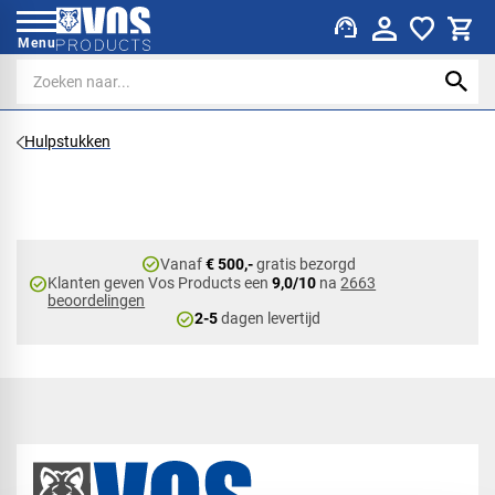
support_agent
Menu
Hulpstukken
check_circle
Vanaf
€ 500,-
gratis bezorgd
check_circle
Klanten geven Vos Products een
9,0/10
na
2663
beoordelingen
check_circle
2-5
dagen levertijd