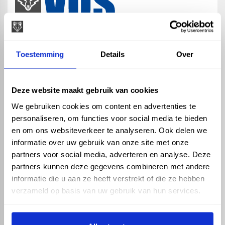
map
Veensesteeg 8, 4264 KG Veen
Toestemming
Details
Over
phone_enabled
+31 416 75 02 55
mail
info@vosproducts.nl
Deze website maakt gebruik van cookies
We gebruiken cookies om content en advertenties te
personaliseren, om functies voor social media te bieden
check_circle
Dé bouwmarkt van Altena
en om ons websiteverkeer te analyseren. Ook delen we
check_circle
Direct uit grote voorraad geleverd met eigen transport
informatie over uw gebruik van onze site met onze
check_circle
Levering in NL en BE
partners voor social media, adverteren en analyse. Deze
partners kunnen deze gegevens combineren met andere
ASSORTIMENT
KENNIS EN HULP
informatie die u aan ze heeft verstrekt of die ze hebben
Hemelwaterafvoer
Klantenservice
verzameld op basis van uw gebruik van hun services.
Drukleiding
Kennisbank
Riolering
Veelgestelde vragen
Beregening
Tuin en Terras