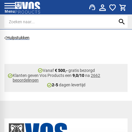
support_agent
Menu
Hulpstukken
check_circle
Vanaf
€ 500,-
gratis bezorgd
check_circle
Klanten geven Vos Products een
9,0/10
na
2662
beoordelingen
check_circle
2-5
dagen levertijd