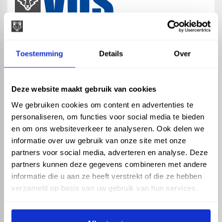
map
Veensesteeg 8, 4264 KG Veen
Toestemming
Details
Over
phone_enabled
+31 416 75 02 55
mail
info@vosproducts.nl
Deze website maakt gebruik van cookies
We gebruiken cookies om content en advertenties te
personaliseren, om functies voor social media te bieden
check_circle
Dé bouwmarkt van Altena
en om ons websiteverkeer te analyseren. Ook delen we
check_circle
Direct uit grote voorraad geleverd met eigen transport
informatie over uw gebruik van onze site met onze
check_circle
Levering in NL en BE
partners voor social media, adverteren en analyse. Deze
partners kunnen deze gegevens combineren met andere
ASSORTIMENT
KENNIS EN HULP
informatie die u aan ze heeft verstrekt of die ze hebben
Hemelwaterafvoer
Klantenservice
verzameld op basis van uw gebruik van hun services.
Drukleiding
Kennisbank
Riolering
Veelgestelde vragen
Beregening
Tuin en Terras