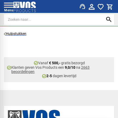
support_agent
Menu
Hulpstukken
check_circle
Vanaf
€ 500,-
gratis bezorgd
check_circle
Klanten geven Vos Products een
9,0/10
na
2663
beoordelingen
check_circle
2-5
dagen levertijd