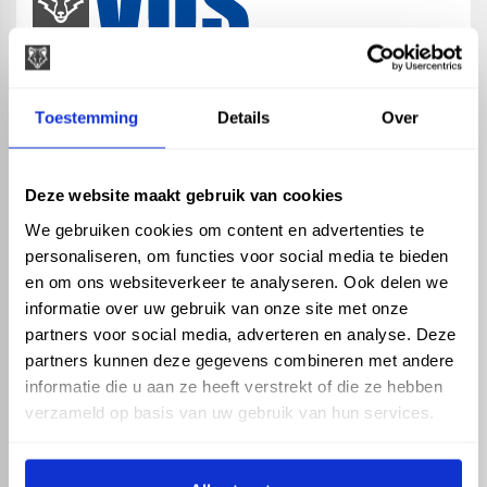
map
Veensesteeg 8, 4264 KG Veen
Toestemming
Details
Over
phone_enabled
+31 416 75 02 55
mail
info@vosproducts.nl
Deze website maakt gebruik van cookies
We gebruiken cookies om content en advertenties te
personaliseren, om functies voor social media te bieden
check_circle
Dé bouwmarkt van Altena
en om ons websiteverkeer te analyseren. Ook delen we
check_circle
Direct uit grote voorraad geleverd met eigen transport
informatie over uw gebruik van onze site met onze
check_circle
Levering in NL en BE
partners voor social media, adverteren en analyse. Deze
partners kunnen deze gegevens combineren met andere
ASSORTIMENT
KENNIS EN HULP
informatie die u aan ze heeft verstrekt of die ze hebben
Hemelwaterafvoer
Klantenservice
verzameld op basis van uw gebruik van hun services.
Drukleiding
Kennisbank
Riolering
Veelgestelde vragen
Beregening
Tuin en Terras