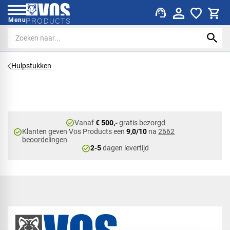
support_agent
Menu
Hulpstukken
check_circle
Vanaf
€ 500,-
gratis bezorgd
check_circle
Klanten geven Vos Products een
9,0/10
na
2662
beoordelingen
check_circle
2-5
dagen levertijd