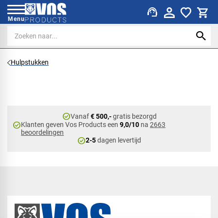
support_agent
Menu
Hulpstukken
check_circle
Vanaf
€ 500,-
gratis bezorgd
check_circle
Klanten geven Vos Products een
9,0/10
na
2663
beoordelingen
check_circle
2-5
dagen levertijd