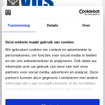
map
Veensesteeg 8, 4264 KG Veen
Toestemming
Details
Over
phone_enabled
+31 416 75 02 55
mail
info@vosproducts.nl
Deze website maakt gebruik van cookies
We gebruiken cookies om content en advertenties te
personaliseren, om functies voor social media te bieden
check_circle
Dé bouwmarkt van Altena
en om ons websiteverkeer te analyseren. Ook delen we
check_circle
Direct uit grote voorraad geleverd met eigen transport
informatie over uw gebruik van onze site met onze
check_circle
Levering in NL en BE
partners voor social media, adverteren en analyse. Deze
partners kunnen deze gegevens combineren met andere
ASSORTIMENT
KENNIS EN HULP
informatie die u aan ze heeft verstrekt of die ze hebben
Hemelwaterafvoer
Klantenservice
verzameld op basis van uw gebruik van hun services.
Drukleiding
Kennisbank
Riolering
Veelgestelde vragen
Beregening
Tuin en Terras