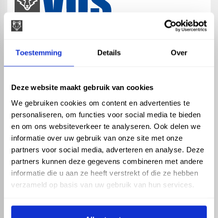
map
Veensesteeg 8, 4264 KG Veen
Toestemming
Details
Over
phone_enabled
+31 416 75 02 55
mail
info@vosproducts.nl
Deze website maakt gebruik van cookies
We gebruiken cookies om content en advertenties te
personaliseren, om functies voor social media te bieden
check_circle
Dé bouwmarkt van Altena
en om ons websiteverkeer te analyseren. Ook delen we
check_circle
Direct uit grote voorraad geleverd met eigen transport
informatie over uw gebruik van onze site met onze
check_circle
Levering in NL en BE
partners voor social media, adverteren en analyse. Deze
partners kunnen deze gegevens combineren met andere
ASSORTIMENT
KENNIS EN HULP
informatie die u aan ze heeft verstrekt of die ze hebben
Hemelwaterafvoer
Klantenservice
verzameld op basis van uw gebruik van hun services.
Drukleiding
Kennisbank
Riolering
Veelgestelde vragen
Beregening
Tuin en Terras