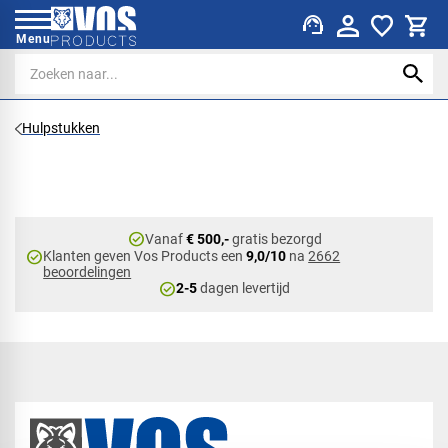
support_agent
Menu
Hulpstukken
check_circle
Vanaf
€ 500,-
gratis bezorgd
check_circle
Klanten geven Vos Products een
9,0/10
na
2662
beoordelingen
check_circle
2-5
dagen levertijd