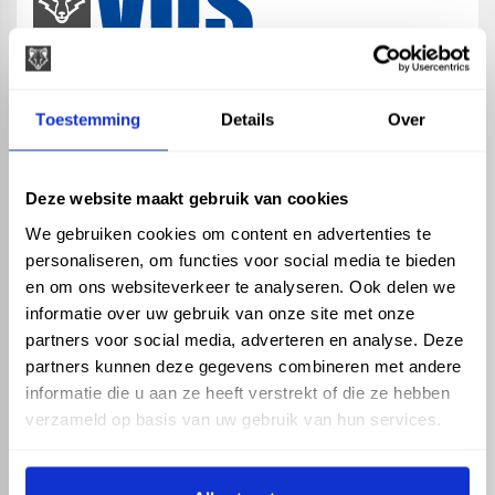
map
Veensesteeg 8, 4264 KG Veen
Toestemming
Details
Over
phone_enabled
+31 416 75 02 55
mail
info@vosproducts.nl
Deze website maakt gebruik van cookies
We gebruiken cookies om content en advertenties te
personaliseren, om functies voor social media te bieden
check_circle
Dé bouwmarkt van Altena
en om ons websiteverkeer te analyseren. Ook delen we
check_circle
Direct uit grote voorraad geleverd met eigen transport
informatie over uw gebruik van onze site met onze
check_circle
Levering in NL en BE
partners voor social media, adverteren en analyse. Deze
partners kunnen deze gegevens combineren met andere
ASSORTIMENT
KENNIS EN HULP
informatie die u aan ze heeft verstrekt of die ze hebben
Hemelwaterafvoer
Klantenservice
verzameld op basis van uw gebruik van hun services.
Drukleiding
Kennisbank
Riolering
Veelgestelde vragen
Beregening
Tuin en Terras