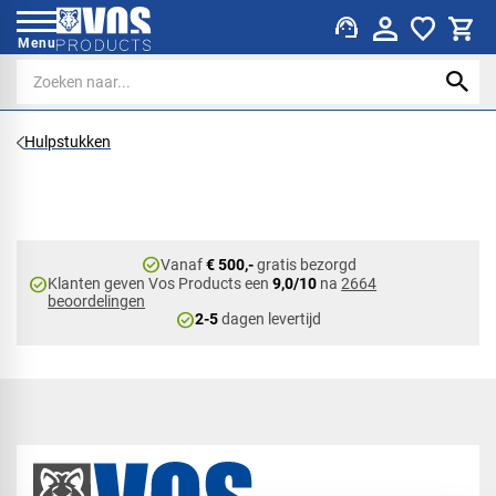
support_agent
Menu
Hulpstukken
check_circle
Vanaf
€ 500,-
gratis bezorgd
check_circle
Klanten geven Vos Products een
9,0/10
na
2664
beoordelingen
check_circle
2-5
dagen levertijd