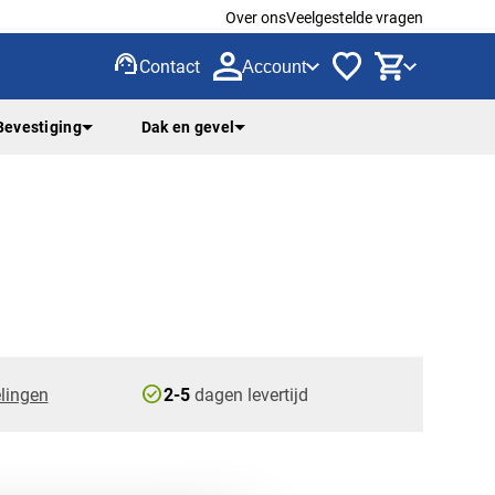
Over ons
Veelgestelde vragen
support_agent
Contact
Account
Bevestiging
Dak en gevel
check_circle
lingen
2-5
dagen levertijd