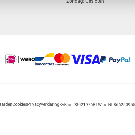
​Zondag: Gesloten
aarden
Cookies
Privacyverklaring
KvK nr: 93021976
BTW nr: NL86625095