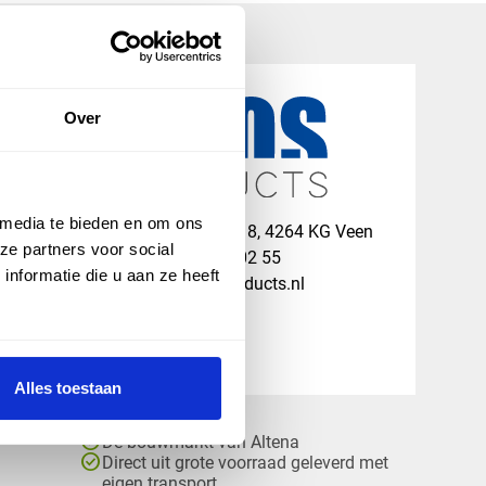
Over
 media te bieden en om ons
map
Veensesteeg 8, 4264 KG Veen
ze partners voor social
phone_enabled
+31 416 75 02 55
nformatie die u aan ze heeft
mail
info@vosproducts.nl
Alles toestaan
check_circle
Dé bouwmarkt van Altena
check_circle
Direct uit grote voorraad geleverd met
eigen transport