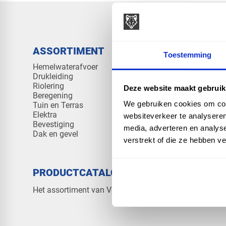
ASSORTIMENT
KENNIS 
Toestemming
Hemelwaterafvoer
Klantenserv
Drukleiding
Kennisban
Riolering
Veelgesteld
Deze website maakt gebruik
Beregening
We gebruiken cookies om cont
Tuin en Terras
Elektra
websiteverkeer te analyseren
Bevestiging
media, adverteren en analys
Dak en gevel
verstrekt of die ze hebben v
PRODUCTCATALOGUS 2026
OVER V
Contact
Het assortiment van Vos Products
Over ons