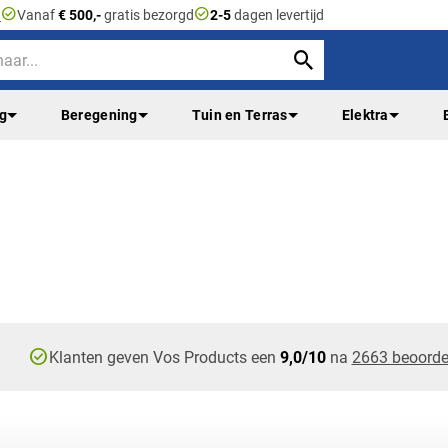
check_circle
check_circle
n
Vanaf
€ 500,-
gratis bezorgd
2-5
dagen levertijd
ng
Beregening
Tuin en Terras
Elektra
check_circle
Klanten geven Vos Products een
9,0/10
na
2663 beoorde