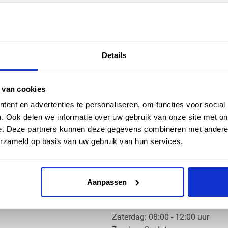
EN HULP
ZAKELIJK
Details
ice
Klantaccount aanvragen
k
e vragen
 van cookies
ent en advertenties te personaliseren, om functies voor social
. Ook delen we informatie over uw gebruik van onze site met on
e. Deze partners kunnen deze gegevens combineren met andere i
erzameld op basis van uw gebruik van hun services.
OS PRODUCTS
OPENINGSTIJDEN
Aanpassen
Ma t/m do: 07:30 - 17:30 uur
​Vrijdag: 07:30 - 17:00 uur
​Zaterdag: 08:00 - 12:00 uur