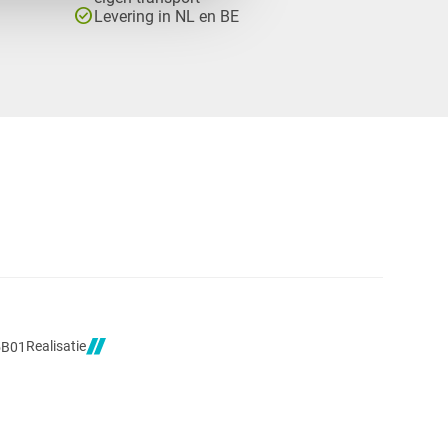
check_circle
Levering in NL en BE
Realisatie
5B01