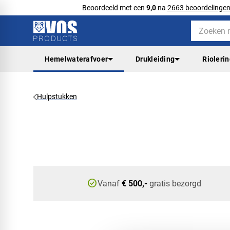
Beoordeeld met een
9,0
na
2663 beoordelinge
Hemelwaterafvoer
Drukleiding
Rioleri
Hulpstukken
check_circle
Vanaf
€ 500,-
gratis bezorgd