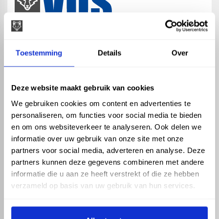
map
Veensesteeg 8, 4264 KG Veen
Toestemming
Details
Over
phone_enabled
+31 416 75 02 55
mail
info@vosproducts.nl
Deze website maakt gebruik van cookies
We gebruiken cookies om content en advertenties te
personaliseren, om functies voor social media te bieden
check_circle
Dé bouwmarkt van Altena
en om ons websiteverkeer te analyseren. Ook delen we
check_circle
Direct uit grote voorraad geleverd met eigen transport
informatie over uw gebruik van onze site met onze
check_circle
Levering in NL en BE
partners voor social media, adverteren en analyse. Deze
partners kunnen deze gegevens combineren met andere
ASSORTIMENT
KENNIS EN HULP
informatie die u aan ze heeft verstrekt of die ze hebben
Hemelwaterafvoer
Klantenservice
verzameld op basis van uw gebruik van hun services.
Drukleiding
Kennisbank
Riolering
Veelgestelde vragen
Beregening
Tuin en Terras