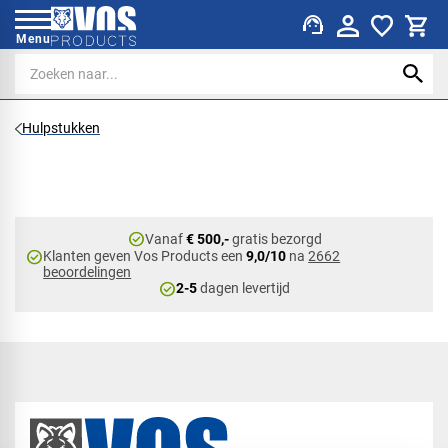
support_agent
Menu
Hulpstukken
check_circle
Vanaf
€ 500,-
gratis bezorgd
check_circle
Klanten geven Vos Products een
9,0/10
na
2662
beoordelingen
check_circle
2-5
dagen levertijd