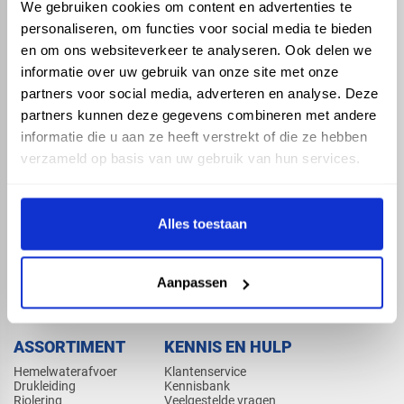
We gebruiken cookies om content en advertenties te
personaliseren, om functies voor social media te bieden
en om ons websiteverkeer te analyseren. Ook delen we
informatie over uw gebruik van onze site met onze
partners voor social media, adverteren en analyse. Deze
partners kunnen deze gegevens combineren met andere
map
Veensesteeg 8, 4264 KG Veen
informatie die u aan ze heeft verstrekt of die ze hebben
phone_enabled
+31 416 75 02 55
verzameld op basis van uw gebruik van hun services.
mail
info@vosproducts.nl
Alles toestaan
check_circle
Dé bouwmarkt van Altena
check_circle
Aanpassen
Direct uit grote voorraad geleverd met eigen transport
check_circle
Levering in NL en BE
ASSORTIMENT
KENNIS EN HULP
Hemelwaterafvoer
Klantenservice
Drukleiding
Kennisbank
Riolering
Veelgestelde vragen