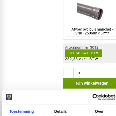
Afvoer pvc buis manchet -
SN8 - 250mm x 5 mtr
Artikelnummer: 3012
341,68 incl. BTW
282,38 excl. BTW
In winkelwagen
Buitenriolering hulpstukke
Productspecificaties:
Type: Pvc afvoerbuis SN8
Toestemming
Details
Over
Uitvoering: Buis met manchet