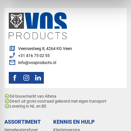
map
Veensesteeg 8, 4264 KG Veen
phone_enabled
+31 416 75 02 55
mail
info@vosproducts.nl
check_circle
Dé bouwmarkt van Altena
check_circle
Direct uit grote voorraad geleverd met eigen transport
check_circle
Levering in NL en BE
ASSORTIMENT
KENNIS EN HULP
Hemelwaterafvoer
Klantenservice