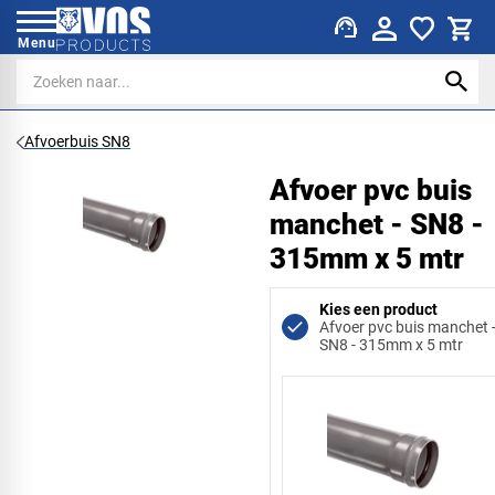
support_agent
Menu
Afvoerbuis SN8
Afvoer pvc buis
manchet - SN8 -
315mm x 5 mtr
Kies een product
Afvoer pvc buis manchet 
SN8 - 315mm x 5 mtr