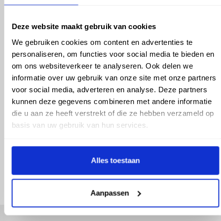
Diameter: 315mm
Buislengte: 5 meter
Deze website maakt gebruik van cookies
Kleur: Grijs​
We gebruiken cookies om content en advertenties te
Toepassing:
Een pvc buis met manchetmof wordt
personaliseren, om functies voor social media te bieden en
gebruikt voor buitenriolering voor het
om ons websiteverkeer te analyseren. Ook delen we
afvoeren van rioolwater. Met behulp v
informatie over uw gebruik van onze site met onze partners
de manchetmof kan de buis gemakkel
voor social media, adverteren en analyse. Deze partners
verbonden worden met andere buizen
hulpstukken die voorzien zijn van een
kunnen deze gegevens combineren met andere informatie
spie aansluiting.
die u aan ze heeft verstrekt of die ze hebben verzameld op
basis van uw gebruik van hun services.
check_circle
Vanaf
€ 500,-
gratis bezorgd
Alles toestaan
check_circle
Klanten geven Vos Products een
9,0/10
na
2662
beoordelingen
check_circle
2-5
dagen levertijd
Aanpassen